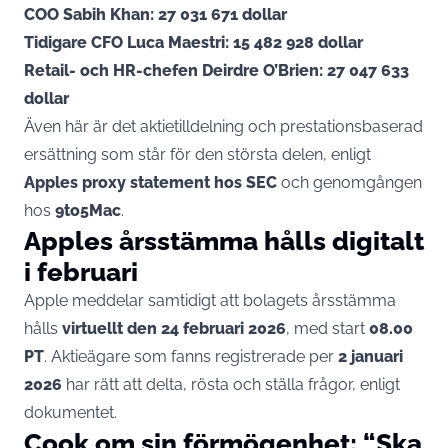
COO Sabih Khan:
27 031 671 dollar
Tidigare CFO Luca Maestri:
15 482 928 dollar
Retail- och HR-chefen Deirdre O’Brien:
27 047 633
dollar
Även här är det aktietilldelning och prestationsbaserad
ersättning som står för den största delen, enligt
Apples proxy statement hos SEC
och genomgången
hos
9to5Mac
.
Apples årsstämma hålls digitalt
i februari
Apple meddelar samtidigt att bolagets årsstämma
hålls
virtuellt den 24 februari 2026
, med start
08.00
PT
. Aktieägare som fanns registrerade per
2 januari
2026
har rätt att delta, rösta och ställa frågor, enligt
dokumentet.
Cook om sin förmögenhet: “Ska