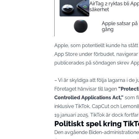
AirTag 2 ryktas bli A
säkerhet
Apple satsar p
gång
Apple, som potentiellt kunde ha stått i
App Store under förbudet, navigerar s
publicerades på söndagen skrev
App
– Vi är skyldiga att följa lagarna i de
Företaget hänvisar till lagen
”Protect
Controlled Applications Act,”
som fö
inklusive TikTok, CapCut och Lemon8, 
19 januari 2025. TikTok är dock fortfar
Politiskt spel kring Tik
Den avgående Biden-administrationen v