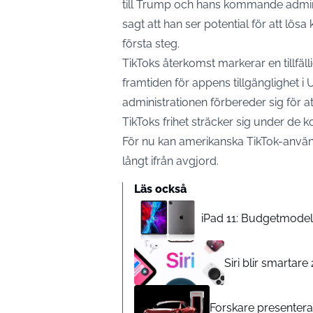
till Trump och hans kommande adminis
sagt att han ser potential för att lösa
första steg.
TikToks återkomst markerar en tillfä
framtiden för appens tillgänglighet 
administrationen förbereder sig för at
TikToks frihet sträcker sig under d
För nu kan amerikanska TikTok-anvä
långt ifrån avgjord.
Läs också
iPad 11: Budgetmodelle
Siri blir smartar
Forskare presenterar