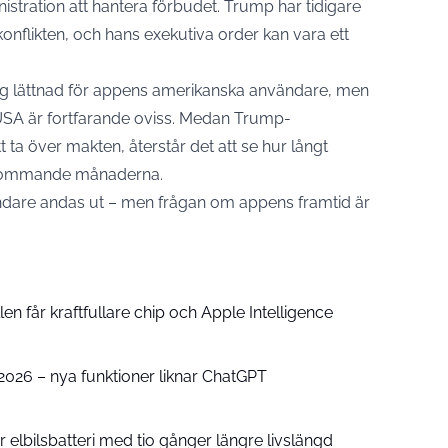
tration att hantera förbudet. Trump har tidigare
 konflikten, och hans exekutiva order kan vara ett
llig lättnad för appens amerikanska användare, men
i USA är fortfarande oviss. Medan Trump-
t ta över makten, återstår det att se hur långt
e kommande månaderna.
ndare andas ut – men frågan om appens framtid är
n får kraftfullare chip och Apple Intelligence
e 2026 – nya funktioner liknar ChatGPT
 elbilsbatteri med tio gånger längre livslängd