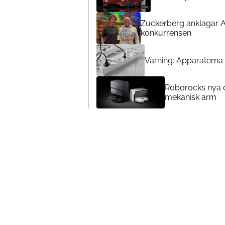
Zuckerberg anklagar A
konkurrensen
Varning: Apparaterna d
Roborocks nya d
mekanisk arm