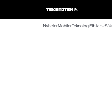
Nyheter
Mobiler
Teknologi
Elbilar
Säk