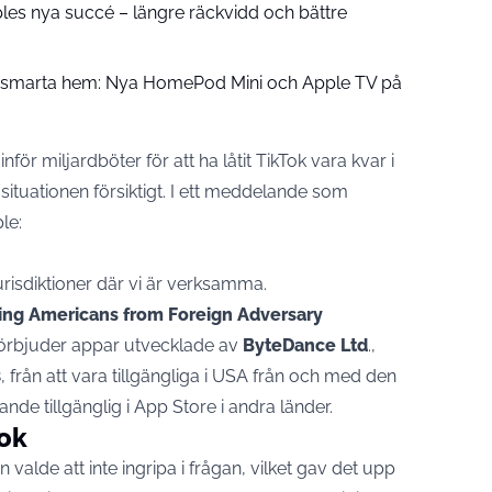
pples nya succé – längre räckvidd och bättre
å smarta hem: Nya HomePod Mini och Apple TV på
nför miljardböter för att ha låtit TikTok vara kvar i
ituationen försiktigt. I ett meddelande som
le
:
 jurisdiktioner där vi är verksamma.
ing Americans from Foreign Adversary
rbjuder appar utvecklade av
ByteDance Ltd
.,
från att vara tillgängliga i USA från och med den
ande tillgänglig i App Store i andra länder.
Tok
alde att inte ingripa i frågan, vilket gav det upp