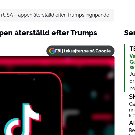
 i USA – appen återställd efter Trumps ingripande
pen återställd efter Trumps
Sen
T
Följ teksajten.se på Google
Va
Ga
W
Ju
dr
het
S
Ca
ri
kl
AI
Red