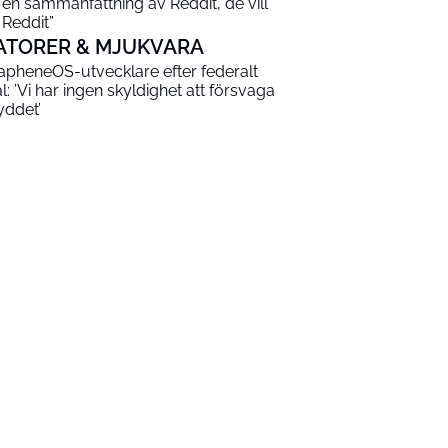
 en sammanfattning av Reddit, de vill
 Reddit”
ATORER & MJUKVARA
apheneOS-utvecklare efter federalt
al: ’Vi har ingen skyldighet att försvaga
yddet’