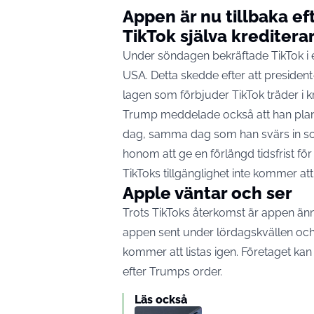
Appen är nu tillbaka efte
TikTok själva krediterar
Under söndagen bekräftade TikTok i et
USA. Detta skedde efter att president
lagen som förbjuder TikTok träder i kr
Trump meddelade också att han plane
dag, samma dag som han svärs in so
honom att ge en förlängd tidsfrist fö
TikToks tillgänglighet inte kommer att
Apple väntar och ser
Trots TikToks återkomst är appen ännu
appen sent under lördagskvällen och h
kommer att listas igen. Företaget kan
efter Trumps order.
Läs också