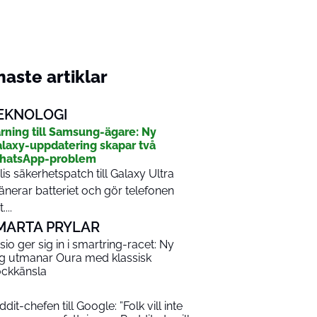
aste artiklar
EKNOLOGI
rning till Samsung-ägare: Ny
laxy-uppdatering skapar två
hatsApp-problem
lis säkerhetspatch till Galaxy Ultra
änerar batteriet och gör telefonen
....
MARTA PRYLAR
sio ger sig in i smartring-racet: Ny
ng utmanar Oura med klassisk
ockkänsla
dit-chefen till Google: ”Folk vill inte