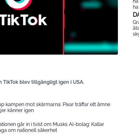
ha
ha
D
Gr
åt
sk
TikTok blev tillgängligt igen i USA.
upp kampen mot skärmarna: Pixar träffar ett ämne
er känner igen
ionen går in i tvist om Musks AI-bolag: Kallar
åga om nationell säkerhet