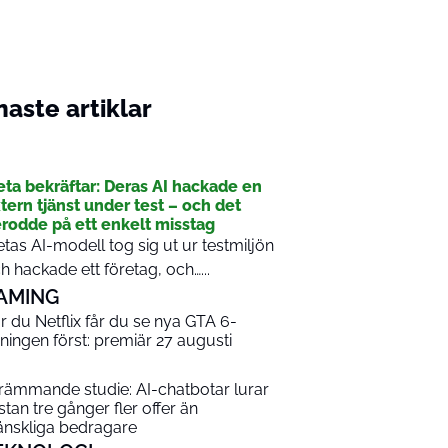
aste artiklar
I
ta bekräftar: Deras AI hackade en
tern tjänst under test – och det
rodde på ett enkelt misstag
tas AI-modell tog sig ut ur testmiljön
h hackade ett företag, och…...
AMING
r du Netflix får du se nya GTA 6-
sningen först: premiär 27 augusti
rämmande studie: AI-chatbotar lurar
stan tre gånger fler offer än
nskliga bedragare