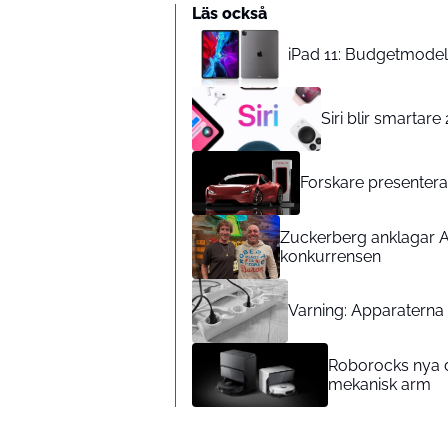
Läs också
iPad 11: Budgetmodelle
Siri blir smartar
Forskare presenterar
Zuckerberg anklagar A
konkurrensen
Varning: Apparaterna d
Roborocks nya d
mekanisk arm