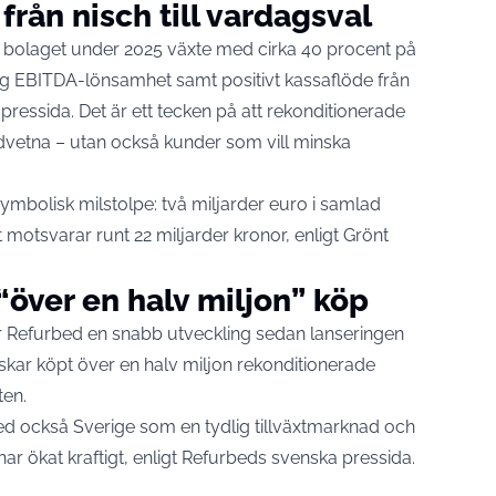
från nisch till vardagsval
t bolaget under 2025 växte med cirka 40 procent på
rig EBITDA-lönsamhet samt positivt kassaflöde från
pressida
. Det är ett tecken på att rekonditionerade
edvetna – utan också kunder som vill minska
ymbolisk milstolpe: två miljarder euro i samlad
t motsvarar runt 22 miljarder kronor, enligt
Grönt
 “över en halv miljon” köp
 Refurbed en snabb utveckling sedan lanseringen
skar köpt över en halv miljon rekonditionerade
ten.
bed också Sverige som en tydlig tillväxtmarknad och
 har ökat kraftigt, enligt Refurbeds svenska pressida.