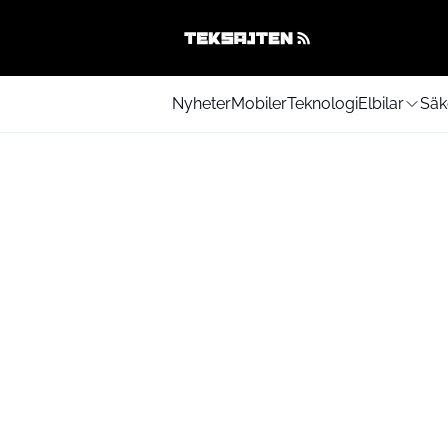
Nyheter
Mobiler
Teknologi
Elbilar
Säk