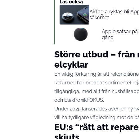
Läs också
AirTag 2 ryktas bli A
säkerhet
Apple satsar p
gång
Större utbud – från 
elcyklar
En viktig förklaring är att rekondition
Refurbed har breddat sortimentet re
tillgängliga, med allt från hushållsapp
och
ElektronikFOKUS
.
Under 2025 lanserades även en ny kv
vill ha tydligare vägledning mot de 
EU:s “rätt att repare
skjuts