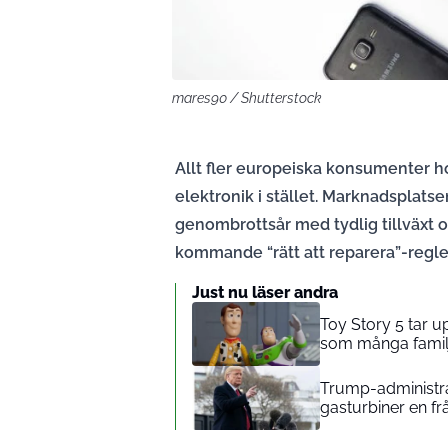
mares90 / Shutterstock
Allt fler europeiska konsumenter h
elektronik i stället. Marknadsplats
genombrottsår med tydlig tillväxt 
kommande “rätt att reparera”-regle
Just nu läser andra
Toy Story 5 tar 
som många familj
Trump-administrat
gasturbiner en fr