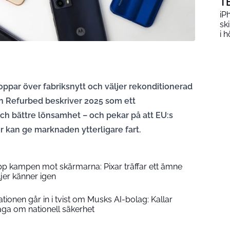
T
iP
sk
i h
oppar över fabriksnytt och väljer rekonditionerad
en Refurbed beskriver 2025 som ett
och bättre lönsamhet – och pekar på att EU:s
r kan ge marknaden ytterligare fart.
upp kampen mot skärmarna: Pixar träffar ett ämne
er känner igen
ionen går in i tvist om Musks AI-bolag: Kallar
åga om nationell säkerhet