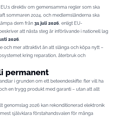
n. EU:s direktiv om gemensamma regler som ska
 kraft sommaren 2024, och medlemsländerna ska
tillämpa dem från
31 juli 2026
, enligt
EU-
skriver att nästa steg är införlivande i nationell lag
sti 2026
.
re och mer attraktivt än att slänga och köpa nytt –
kosystemet kring reparation, återbruk och
bli permanent
ndlar i grunden om ett beteendeskifte: fler vill ha
och en trygg produkt med garanti – utan att allt
llt genomslag 2026 kan rekonditionerad elektronik
 de mest självklara förstahandsvalen för många