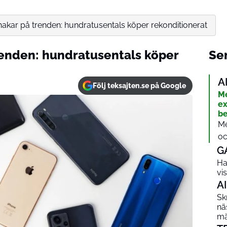
akar på trenden: hundratusentals köper rekonditionerat
renden: hundratusentals köper
Sen
A
Följ teksajten.se på Google
Me
ex
be
Me
oc
G
Ha
vi
AI
Sk
nä
mä