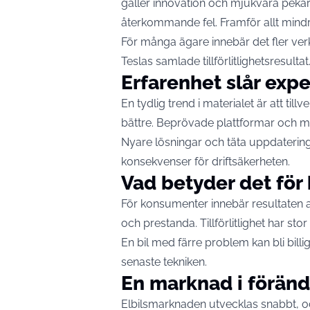
gäller innovation och mjukvara peka
återkommande fel. Framför allt mindre
För många ägare innebär det fler ver
Teslas samlade tillförlitlighetsresultat
Erfarenhet slår exp
En tydlig trend i materialet är att till
bättre. Beprövade plattformar och m
Nyare lösningar och täta uppdateringa
konsekvenser för driftsäkerheten.
Vad betyder det för
För konsumenter innebär resultaten at
och prestanda. Tillförlitlighet har st
En bil med färre problem kan bli bill
senaste tekniken.
En marknad i föränd
Elbilsmarknaden utvecklas snabbt, och ti