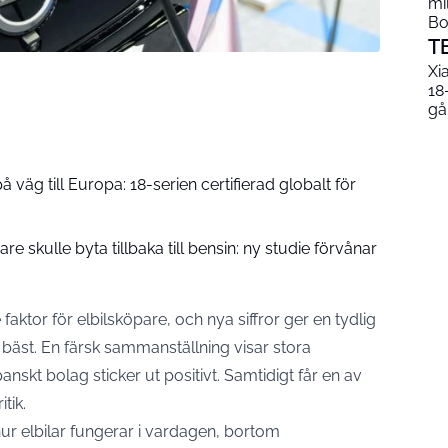
mi
Bo
T
Xi
18
gå
väg till Europa: 18-serien certifierad globalt för
re skulle byta tillbaka till bensin: ny studie förvånar
are faktor för elbilsköpare, och nya siffror ger en tydlig
r bäst. En färsk sammanställning visar stora
anskt bolag sticker ut positivt. Samtidigt får en av
tik.
 hur elbilar fungerar i vardagen, bortom