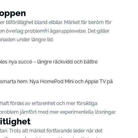
toppen
r tillförlitlighet bland elbilar. Märket får beröm för
h en överlag problemfri ägarupplevelse. Det gäller
knaden under längre tid.
pples nya succé – längre räckvidd och bättre
å smarta hem: Nya HomePod Mini och Apple TV på
aft fördel av erfarenhet och mer försiktiga
rre problem jämfört med mer experimentella lösningar.
litlighet
stan. Trots att märket fortfarande leder när det