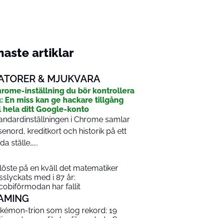
aste artiklar
ATORER & MJUKVARA
rome-inställning du bör kontrollera
: En miss kan ge hackare tillgång
ll hela ditt Google-konto
andardinställningen i Chrome samlar
senord, kreditkort och historik på ett
da ställe…...
 löste på en kväll det matematiker
sslyckats med i 87 år:
cobiförmodan har fallit
AMING
kémon-trion som slog rekord: 19