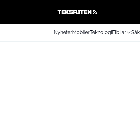
Nyheter
Mobiler
Teknologi
Elbilar
Säk