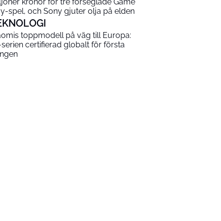
ljoner kronor för tre förseglade Game
y-spel, och Sony gjuter olja på elden
EKNOLOGI
aomis toppmodell på väg till Europa:
-serien certifierad globalt för första
ngen