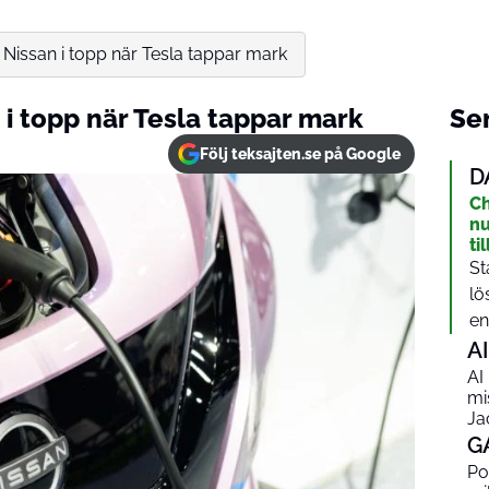
: Nissan i topp när Tesla tappar mark
 i topp när Tesla tappar mark
Sen
Följ teksajten.se på Google
D
Ch
nu
ti
St
lö
en
AI
AI
mi
Ja
G
Po