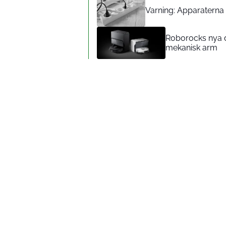
Varning: Apparaterna d
Roborocks nya d
mekanisk arm