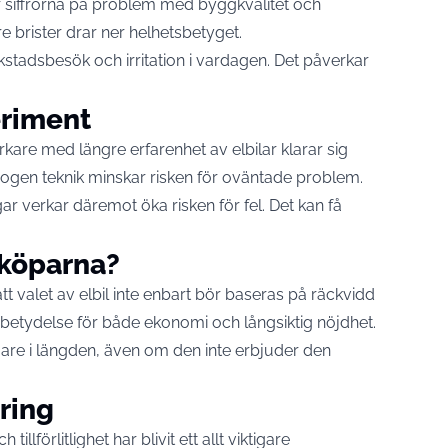
r siffrorna på problem med byggkvalitet och
 brister drar ner helhetsbetyget.
kstadsbesök och irritation i vardagen. Det påverkar
.
eriment
verkare med längre erfarenhet av elbilar klarar sig
ogen teknik minskar risken för oväntade problem.
r verkar däremot öka risken för fel. Det kan få
 köparna?
t valet av elbil inte enbart bör baseras på räckvidd
or betydelse för både ekonomi och långsiktig nöjdhet.
igare i längden, även om den inte erbjuder den
ring
llförlitlighet har blivit ett allt viktigare