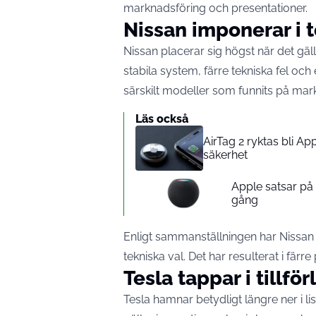
marknadsföring och presentationer.
Nissan imponerar i 
Nissan placerar sig högst när det gälle
stabila system, färre tekniska fel oc
särskilt modeller som funnits på mar
Läs också
AirTag 2 ryktas bli A
säkerhet
Apple satsar p
gång
Enligt sammanställningen har Nissan h
tekniska val. Det har resulterat i fä
Tesla tappar i tillför
Tesla hamnar betydligt längre ner i li