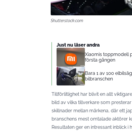
Shutterstock.com
Just nu läser andra
Xiaomis toppmodell på 
första gången
Bara 1 av 100 elbilsäga
bilbranschen
Tillförlitlighet har blivit en allt viktig
bild av vilka tillverkare som prestera
skillnader mellan märkena, där ett jap
branschens mest omtalade aktörer kri
Resultaten ger en intressant inblick i