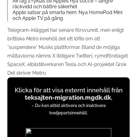
AirTag 2 ryktas bli Apples nya succé – längre
räckvidd och bättre säkerhet
Apple satsar på smarta hem: Nya HomePod Mini
och Apple TV på gång
Telegram-inlägget har senare försvunnit, men enligt
brittiska
Metro
innehöll det ett löfte om att
”suspendere” Musks plattformar. Bland de möjliga
måltavlorna nämns X (tidigare Twitter), rymdföretaget
SpaceX, elbilstillverkaren
Tesla
och AI-projektet Grok.
Det skriver
Metro
.
Display
Klicka för att visa externt innehåll från
content
teksajten-migration.mgdk.dk
,
from
– Du kan alltid aktivera och inaktivera
teksajten-
tredjepartsinnehåll.
migration.mgdk.dk