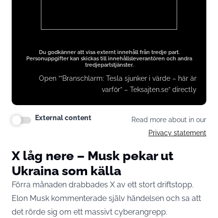
Du godkänner att visa externt innehåll från tredje part.
Personuppgifter kan skickas till innehållsleverantören och andra
tredjepartstjänster.
Open ””Branschlarm: Tesla sjunker i värde – här är
varför” – Teksajten.se” directly
External content
Read more about in our
Privacy statement
X låg nere – Musk pekar ut
Ukraina som källa
Förra månaden drabbades X av ett stort driftstopp.
Elon Musk
kommenterade själv händelsen och sa att
det rörde sig om ett massivt cyberangrepp.