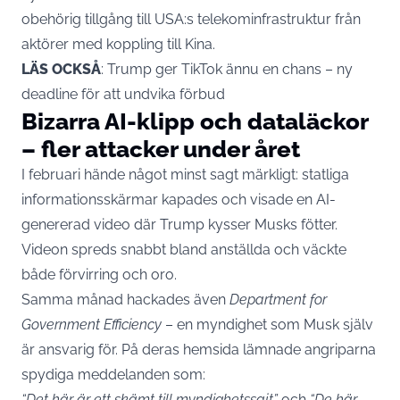
obehörig tillgång till USA:s telekominfrastruktur från
aktörer med koppling till Kina.
LÄS OCKSÅ
:
Trump ger TikTok ännu en chans – ny
deadline för att undvika förbud
Bizarra AI-klipp och dataläckor
– fler attacker under året
I februari hände något minst sagt märkligt: statliga
informationsskärmar kapades och visade en AI-
genererad video där Trump kysser Musks fötter.
Videon spreds snabbt bland anställda och väckte
både förvirring och oro.
Samma månad hackades även
Department for
Government Efficiency
– en myndighet som Musk själv
är ansvarig för. På deras hemsida lämnade angriparna
spydiga meddelanden som:
“Det här är ett skämt till myndighetssajt”
och
“De här