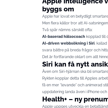
Apple Intelligence v
byggs om
Apple har lovat en betydligt smartare
Men flera källor tror att AI-satsningen 
Två spår nämns särskilt ofta:
AI-baserad hälsocoach
kopplad till 
AI-driven webbsökning i Siri
, kalla
svara bättre på breda frågor och hit
Det är fortfarande oklart om allt hinner 
Siri kan få nytt ansi
Även om Siri-hjärnan ska bli smartare 
Rykten kopplar detta till Apples arb
få en mer “levande” och animerad st
uppdatering landa även i iPhone och
Health+ – ny prenu
Apple uppges utveckla en betaltjänst