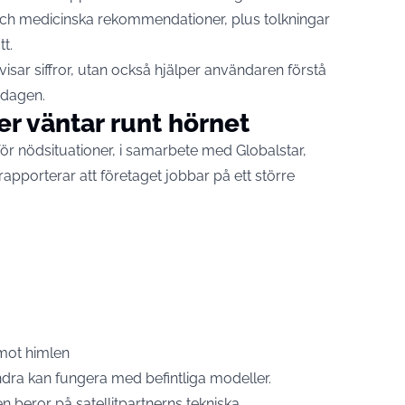
och medicinska rekommendationer, plus tolkningar
tt.
visar siffror, utan också hjälper användaren förstå
rdagen.
ner väntar runt hörnet
 för nödsituationer, i samarbete med Globalstar,
rapporterar att företaget jobbar på ett större
t mot himlen
ndra kan fungera med befintliga modeller.
 beror på satellitpartnerns tekniska