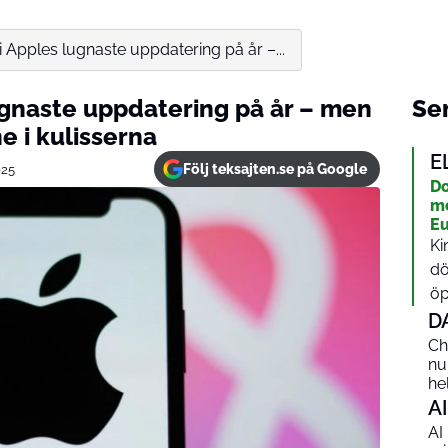
i Apples lugnaste uppdatering på år –...
ugnaste uppdatering på år – men
Sen
e i kulisserna
E
Följ teksajten.se på Google
025
Do
me
Eu
Ki
dö
öp
D
Ch
nu
he
AI
AI