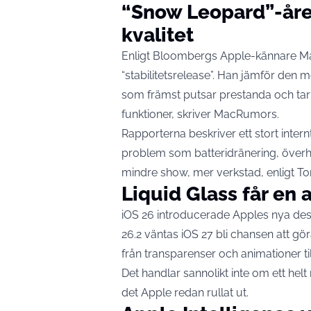
“Snow Leopard”-året
kvalitet
Enligt Bloombergs Apple-kännare Mark
“stabilitetsrelease”. Han jämför de
som främst putsar prestanda och tar 
funktioner, skriver
MacRumors
.
Rapporterna beskriver ett stort inter
problem som batteridränering, överhe
mindre show, mer verkstad, enligt T
Liquid Glass får en 
iOS 26 introducerade Apples nya desig
26.2 väntas iOS 27 bli chansen att gör
från transparenser och animationer till
Det handlar sannolikt inte om ett he
det Apple redan rullat ut.