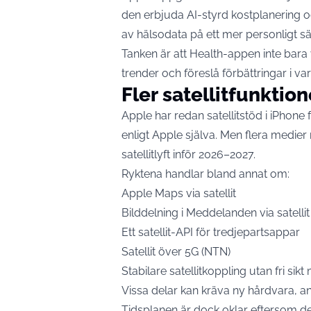
den erbjuda AI-styrd kostplanering 
av hälsodata på ett mer personligt sä
Tanken är att Health-appen inte bara 
trender och föreslå förbättringar i va
Fler satellitfunktio
Apple har redan satellitstöd i iPhone
enligt
Apple
själva. Men flera medier 
satellitlyft inför 2026–2027.
Ryktena handlar bland annat om:
Apple Maps via satellit
Bilddelning i Meddelanden via satellit
Ett satellit-API för tredjepartsappar
Satellit över 5G (NTN)
Stabilare satellitkoppling utan fri sik
Vissa delar kan kräva ny hårdvara, a
Tidsplanen är dock oklar eftersom den