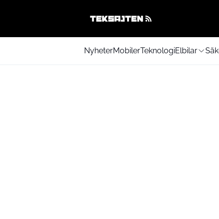
Nyheter
Mobiler
Teknologi
Elbilar
Säk