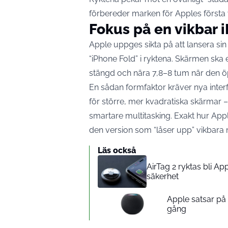
förbereder marken för Apples första 
Fokus på en vikbar 
Apple uppges sikta på att lansera sin
“iPhone Fold” i ryktena. Skärmen ska e
stängd och nära 7,8–8 tum när den ö
En sådan formfaktor kräver nya interf
för större, mer kvadratiska skärmar – 
smartare multitasking. Exakt hur Appl
den version som “låser upp” vikbara 
Läs också
AirTag 2 ryktas bli A
säkerhet
Apple satsar p
gång