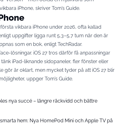
vikbara iPhone, skriver
Tom’s Guide
.
iPhone
 första vikbara iPhone under 2026, ofta kallad
nligt uppgifter ligga runt 5,3–5,7 tum när den är
ppnas som en bok, enligt
TechRadar
.
ace-lösningar. iOS 27 tros därför få anpassningar
tänk iPad-liknande sidopaneler, fler fönster eller
e gör är oklart, men mycket tyder på att iOS 27 blir
möjligheter, uppger Tom’s Guide.
pples nya succé – längre räckvidd och bättre
å smarta hem: Nya HomePod Mini och Apple TV på