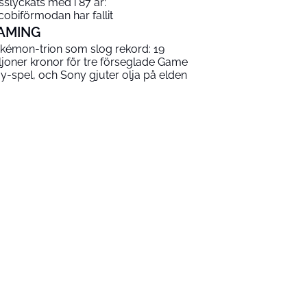
sslyckats med i 87 år:
cobiförmodan har fallit
AMING
kémon-trion som slog rekord: 19
ljoner kronor för tre förseglade Game
y-spel, och Sony gjuter olja på elden