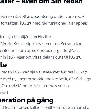
äxer – även om Siri redan
 Siri i en iOS 26.4-uppdatering under våren 2026.
fortsätter i iOS 27 med fler funktioner i fler appar.
den nya betaltjänsten Health+.
d “World Knowledge” i ryktena – en Siri som kan
ta info mer som en sökmotor, enligt
9to5Mac
.
in i 26.4 eller om vissa delar skjuts till iOS 27.
kte
redan i 26.4 kan själva utseendet ändras i iOS 27.
ete med nya hemprodukter och robotik, där Siri sägs
il. Om det stämmer kan samma visuella
 iPad.
meration på gång
 i Health-appen, kallad Health+. Enligt Gurman ska