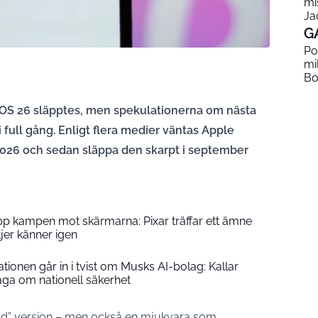
mi
Ja
G
Po
mi
Bo
n iOS 26 släpptes, men spekulationerna om nästa
 full gång. Enligt flera medier väntas Apple
2026 och sedan släppa den skarpt i september
upp kampen mot skärmarna: Pixar träffar ett ämne
er känner igen
ionen går in i tvist om Musks AI-bolag: Kallar
åga om nationell säkerhet
dad” version – men också en mjukvara som