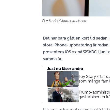
El editorial/shutterstock.com
Det har bara gått en kort tid seda
stora iPhone-uppdatering är redan i
presentera iOS 27 på WWDC i juni 
samma år.
Just nu läser andra
Toy Story 5 tar 
som många familj
Trump-administrat
gasturbiner en fr
Ryktena pekar mot en ovanligt “stä