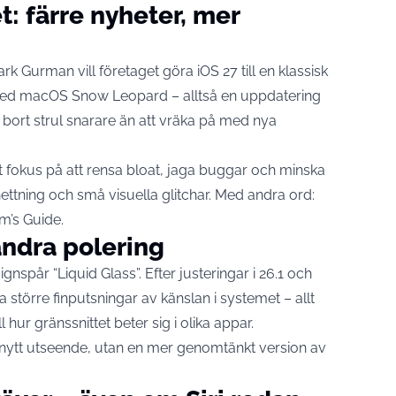
: färre nyheter, mer
 Gurman vill företaget göra iOS 27 till en klassisk
n med macOS Snow Leopard – alltså en uppdatering
bort strul snarare än att vräka på med nya
nt fokus på att rensa bloat, jaga buggar och minska
ttning och små visuella glitchar. Med andra ord:
om’s Guide.
andra polering
nspår “Liquid Glass”. Efter justeringar i 26.1 och
a större finputsningar av känslan i systemet – allt
 hur gränssnittet beter sig i olika appar.
lt nytt utseende, utan en mer genomtänkt version av