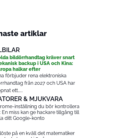
aste artiklar
LBILAR
lda bildörrhandtag kräver snart
kanisk backup i USA och Kina:
ropa halkar efter
na förbjuder rena elektroniska
rrhandtag från 2027 och USA har
pnat ett…...
ATORER & MJUKVARA
rome-inställning du bör kontrollera
: En miss kan ge hackare tillgång till
la ditt Google-konto
 löste på en kväll det matematiker