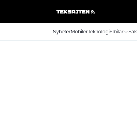
Nyheter
Mobiler
Teknologi
Elbilar
Säk