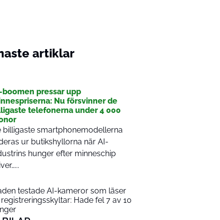
aste artiklar
I
-boomen pressar upp
nnespriserna: Nu försvinner de
lligaste telefonerna under 4 000
onor
 billigaste smartphonemodellerna
deras ur butikshyllorna när AI-
dustrins hunger efter minneschip
ver…...
aden testade AI-kameror som läser
 registreringsskyltar: Hade fel 7 av 10
nger