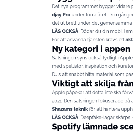
Det nya programmet bygger vidare 
djay Pro
under förra året. Den gång
det ut brett under det gemensamm
LÄS OCKSÅ
:
Dödar du din mobil i sm
För att använda tjänsten krävs ett
ak
Ny kategori i appen
Satsningen syns också tydligt i App
med spellistor, inspiration och kurator
DJ:s att snabbt hitta material som pas
Viktigt att skilja f
Apple påpekar att detta inte ska för
2021. Den satsningen fokuserade på at
Shazams teknik
för att hantera uppho
LÄS OCKSÅ
:
Deepfake-lagar skärps –
Spotify lämnade scen