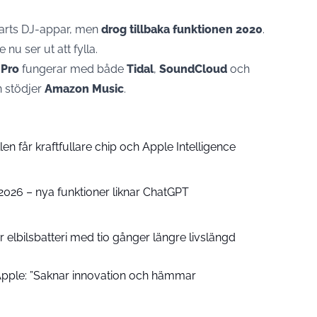
eparts DJ-appar, men
drog tillbaka funktionen 2020
.
u ser ut att fylla.
 Pro
fungerar med både
Tidal
,
SoundCloud
och
 stödjer
Amazon Music
.
n får kraftfullare chip och Apple Intelligence
e 2026 – nya funktioner liknar ChatGPT
 elbilsbatteri med tio gånger längre livslängd
pple: ”Saknar innovation och hämmar