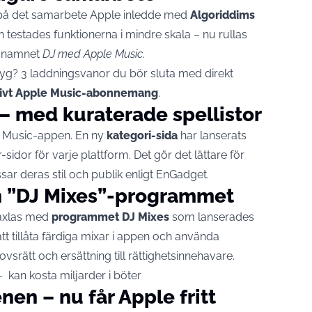
på det samarbete
Apple
inledde med
Algoriddims
en
testades
funktionerna i mindre skala – nu rullas
a namnet
DJ med Apple Music
.
yg? 3 laddningsvanor du bör sluta med direkt
tivt Apple Music-abonnemang
.
 – med kuraterade spellistor
le Music-appen. En ny
kategori-sida
har lanserats
-sidor för varje plattform. Det gör det lättare för
sar deras stil och publik enligt
EnGadget
.
rån ”DJ Mixes”-programmet
växlas med
programmet DJ Mixes
som lanserades
t tillåta färdiga mixar i appen och använda
vsrätt och ersättning till rättighetsinnehavare.
 kan kosta miljarder i böter
en – nu får Apple fritt