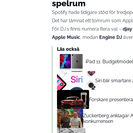
spelrum
Spotify hade tidigare stöd för tredj
Det har lämnat ett tomrum som Apple n
För DJ:s finns numera flera val –
djay
Apple Music
, medan
Engine DJ
även
Läs också
iPad 11: Budgetmodelle
Siri blir smartar
Forskare presenterar
Zuckerberg anklagar A
konkurrensen