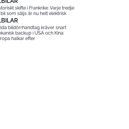
LBILAR
toriskt skifte i Frankrike: Varje tredje
 bil som säljs är nu helt elektrisk
LBILAR
lda bildörrhandtag kräver snart
kanisk backup i USA och Kina:
ropa halkar efter