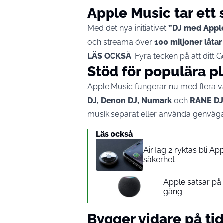
Apple Music tar ett 
Med det nya initiativet
”DJ med Appl
och streama över
100 miljoner låtar
LÄS OCKSÅ
:
Fyra tecken på att ditt G
Stöd för populära p
Apple Music fungerar nu med flera
DJ, Denon DJ, Numark
och
RANE DJ
musik separat eller använda genvägar
Läs också
AirTag 2 ryktas bli A
säkerhet
Apple satsar p
gång
Bygger vidare på ti