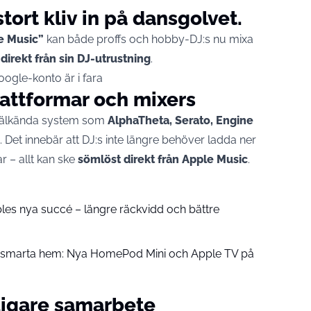
stort kliv in på dansgolvet.
e Music”
kan både proffs och hobby-DJ:s nu mixa
 direkt från sin DJ-utrustning
.
oogle-konto är i fara
lattformar och mixers
 välkända system som
AlphaTheta, Serato, Engine
. Det innebär att DJ:s inte längre behöver ladda ner
 – allt kan ske
sömlöst direkt från Apple Music
.
pples nya succé – längre räckvidd och bättre
å smarta hem: Nya HomePod Mini och Apple TV på
digare samarbete