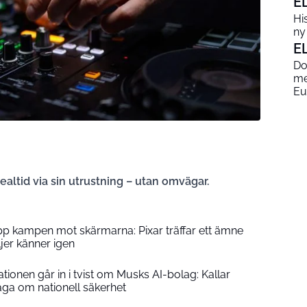
E
His
ny
E
Do
me
Eu
ealtid via sin utrustning – utan omvägar.
upp kampen mot skärmarna: Pixar träffar ett ämne
er känner igen
ionen går in i tvist om Musks AI-bolag: Kallar
åga om nationell säkerhet