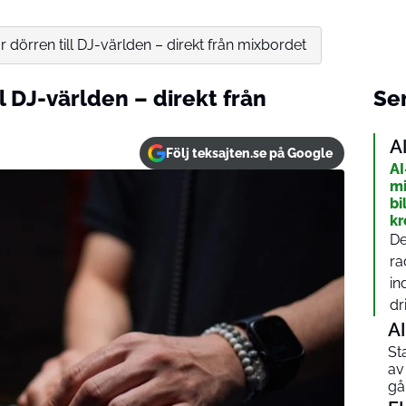
 dörren till DJ-världen – direkt från mixbordet
l DJ-världen – direkt från
Sen
A
Följ teksajten.se på Google
AI
mi
bi
kr
De
ra
in
dri
AI
St
av
gå