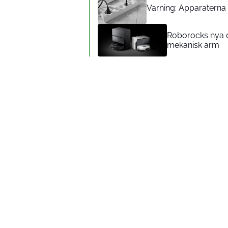
Varning: Apparaterna d
Roborocks nya d
mekanisk arm