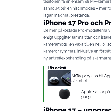
telefonen få en ensam 48 MP-kamera s
sannolikt blir en nischmodell – mer fö
jagar maximal prestanda.
iPhone 17 Pro och Pr
De mer påkostade Pro-modellerna vä
enligt uppgifter lämna titan och istäl
kameramodulen växa till en hel ”ö” so
kameror rymmas, inklusive en förbä
ny antireflexbehandling på skärmarna
Läs också
AirTag 2 ryktas bli A
säkerhet
Apple satsar p
gång
iPhone 17 – uppgra