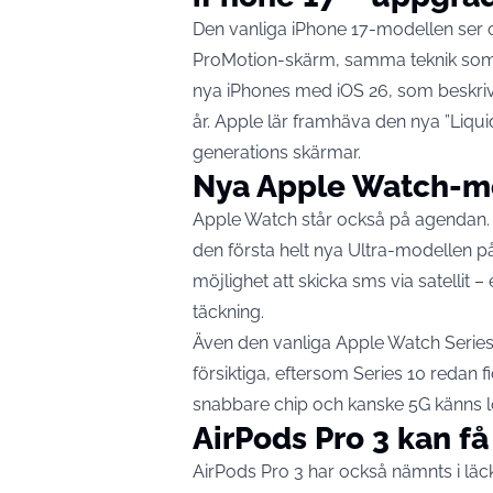
Den vanliga iPhone 17-modellen ser 
ProMotion-skärm, samma teknik som P
nya iPhones med iOS 26, som beskri
år. Apple lär framhäva den nya ”Liqu
generations skärmar.
Nya Apple Watch-mo
Apple Watch står också på agendan. M
den första helt nya Ultra-modellen p
möjlighet att skicka sms via satellit 
täckning.
Även den vanliga Apple Watch Series 
försiktiga, eftersom Series 10 redan 
snabbare chip och kanske 5G känns lo
AirPods Pro 3 kan f
AirPods Pro 3 har också nämnts i lä