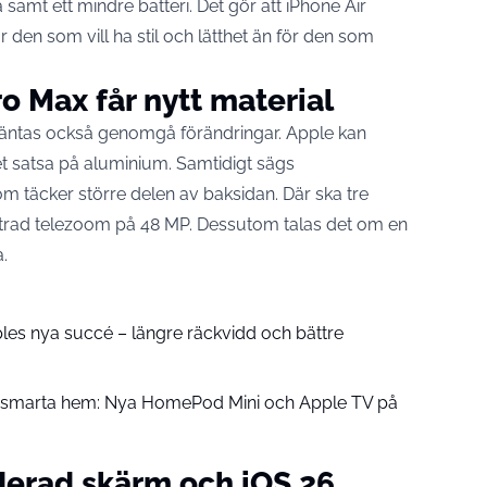
amt ett mindre batteri. Det gör att iPhone Air
r den som vill ha stil och lätthet än för den som
o Max får nytt material
ntas också genomgå förändringar. Apple kan
let satsa på aluminium. Samtidigt sägs
m täcker större delen av baksidan. Där ska tre
ttrad telezoom på 48 MP. Dessutom talas det om en
.
pples nya succé – längre räckvidd och bättre
å smarta hem: Nya HomePod Mini och Apple TV på
derad skärm och iOS 26