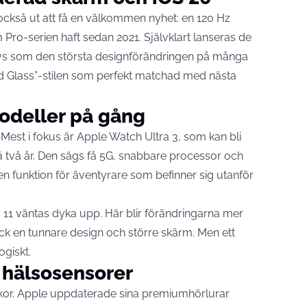
också ut att få en välkommen nyhet: en 120 Hz
ro-serien haft sedan 2021. Självklart lanseras de
vs som den största designförändringen på många
id Glass”-stilen som perfekt matchad med nästa
deller på gång
est i fokus är Apple Watch Ultra 3, som kan bli
å två år. Den sägs få 5G, snabbare processor och
– en funktion för äventyrare som befinner sig utanför
11 väntas dyka upp. Här blir förändringarna mer
fick en tunnare design och större skärm. Men ett
giskt.
å hälsosensorer
ckor. Apple uppdaterade sina premiumhörlurar