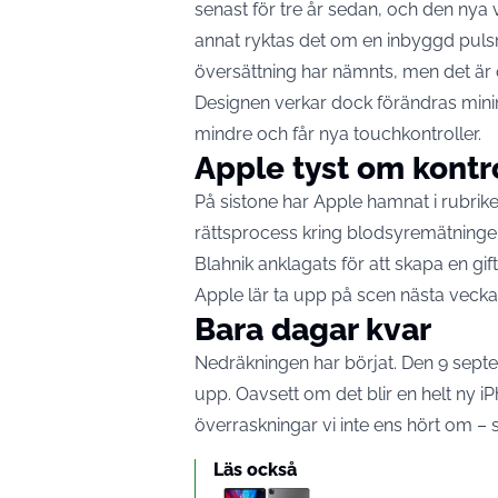
senast för tre år sedan, och den nya
annat ryktas det om en inbyggd pulsm
översättning har nämnts, men det är ok
Designen verkar dock förändras minim
mindre och får nya touchkontroller.
Apple tyst om kontr
På sistone har Apple hamnat i rubrik
rättsprocess kring blodsyremätningen
Blahnik anklagats för att skapa en gi
Apple lär ta upp på scen nästa vecka
Bara dagar kvar
Nedräkningen har börjat. Den 9 septem
upp. Oavsett om det blir en helt ny iPh
överraskningar vi inte ens hört om – 
Läs också