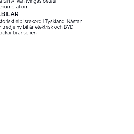
a Siri AI kan tvingas betala
enumeration
LBILAR
storiskt elbilsrekord i Tyskland: Nästan
r tredje ny bil är elektrisk och BYD
ockar branschen