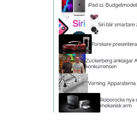
iPad 11: Budgetmodelle
Siri blir smartar
Forskare presenterar
Zuckerberg anklagar A
konkurrensen
Varning: Apparaterna d
Roborocks nya d
mekanisk arm