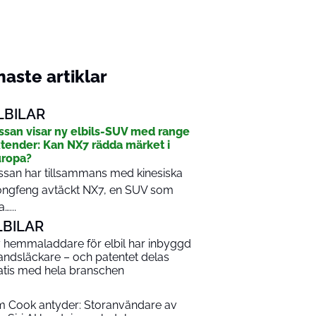
aste artiklar
LBILAR
ssan visar ny elbils-SUV med range
tender: Kan NX7 rädda märket i
ropa?
ssan har tillsammans med kinesiska
ngfeng avtäckt NX7, en SUV som
…...
LBILAR
 hemmaladdare för elbil har inbyggd
andsläckare – och patentet delas
atis med hela branschen
m Cook antyder: Storanvändare av