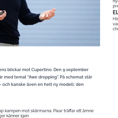
ny
pr
E
Hi
va
ch
dens blickar mot Cupertino. Den 9 september
 i år med temat ”Awe dropping”. På schemat står
 – och kanske även en helt ny modell: den
upp kampen mot skärmarna: Pixar träffar ett ämne
er känner igen