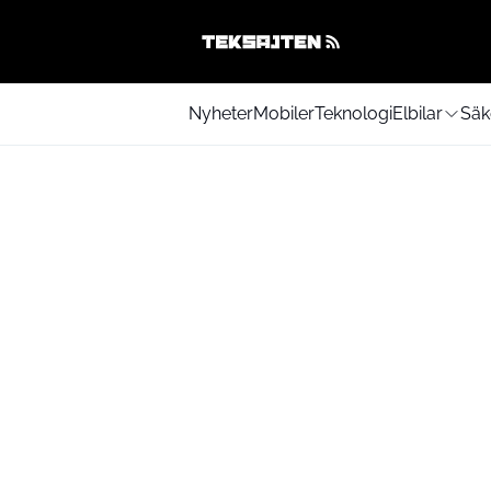
Nyheter
Mobiler
Teknologi
Elbilar
Säk