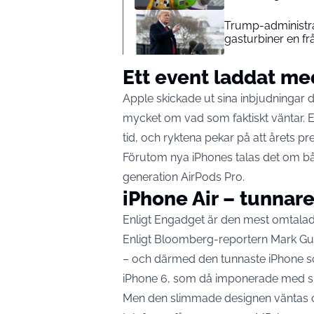
Trump-administrat
gasturbiner en fr
Ett event laddat me
Apple skickade ut sina inbjudningar 
mycket om vad som faktiskt väntar. 
tid, och ryktena pekar på att årets p
Förutom nya iPhones talas det om b
generation AirPods Pro.
iPhone Air – tunnar
Enligt
Engadget
är den mest omtalade
Enligt Bloomberg-reportern Mark Gur
– och därmed den tunnaste iPhone so
iPhone 6, som då imponerade med sin
Men den slimmade designen väntas o