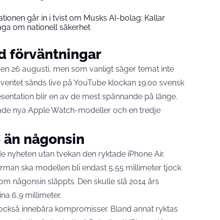
ionen går in i tvist om Musks AI-bolag: Kallar
åga om nationell säkerhet
d förväntningar
den 26 augusti, men som vanligt säger temat inte
Eventet sänds live på YouTube klockan 19.00 svensk
resentation blir en av de mest spännande på länge.
åde nya Apple Watch-modeller och en tredje
e än någonsin
 nyheten utan tvekan den ryktade iPhone Air.
man ska modellen bli endast 5,55 millimeter tjock
m någonsin släppts. Den skulle slå 2014 års
a 6,9 millimeter.
ckså innebära kompromisser. Bland annat ryktas