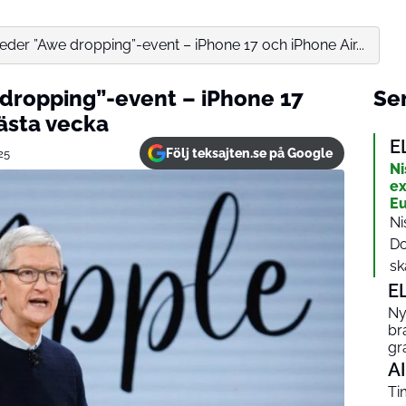
eder ”Awe dropping”-event – iPhone 17 och iPhone Air...
dropping”-event – iPhone 17
Sen
ästa vecka
E
Följ teksajten.se på Google
25
Ni
ex
Eu
Ni
Do
ska
E
Ny
br
gr
AI
Ti