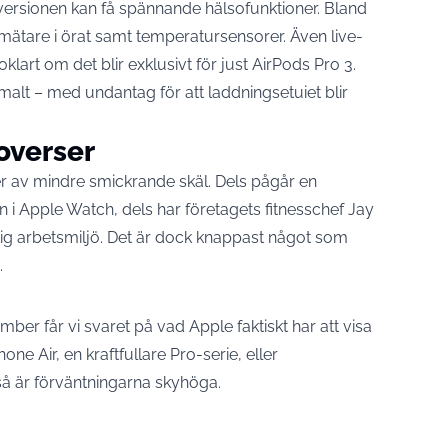
 versionen kan få spännande hälsofunktioner. Bland
ätare i örat samt temperatursensorer. Även live-
lart om det blir exklusivt för just AirPods Pro 3.
alt – med undantag för att laddningsetuiet blir
overser
er av mindre smickrande skäl. Dels pågår en
 i Apple Watch, dels har företagets fitnesschef Jay
ftig arbetsmiljö. Det är dock knappast något som
.
ber får vi svaret på vad Apple faktiskt har att visa
one Air, en kraftfullare Pro-serie, eller
så är förväntningarna skyhöga.