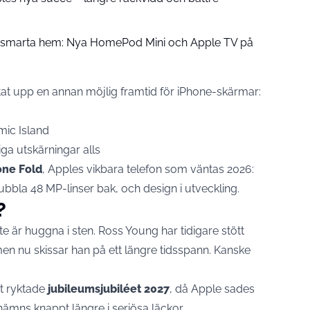
å smarta hem: Nya HomePod Mini och Apple TV på
tat upp en annan möjlig framtid för iPhone-skärmar:
ic Island
ga utskärningar alls
one Fold
, Apples vikbara telefon som väntas 2026:
bbla 48 MP-linser bak, och design i utveckling.
?
te är huggna i sten. Ross Young har tidigare stött
n nu skissar han på ett längre tidsspann. Kanske
et ryktade
jubileumsjubiléet 2027
, då Apple sades
t nämns knappt längre i seriösa läckor.