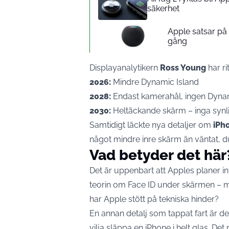
säkerhet
Apple satsar p
gång
Displayanalytikern
Ross Young
har ri
2026:
Mindre Dynamic Island
2028:
Endast kamerahål, ingen Dynam
2030:
Heltäckande skärm – inga synli
Samtidigt läckte nya detaljer om
iPh
något mindre inre skärm än väntat, du
Vad betyder det här
Det är uppenbart att Apples planer in
teorin om Face ID under skärmen – me
har Apple stött på tekniska hinder?
En annan detalj som tappat fart är d
vilja släppa en iPhone i helt glas. De