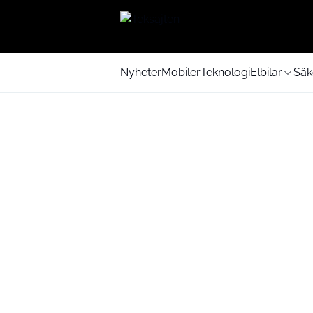
Nyheter
Mobiler
Teknologi
Elbilar
Säk