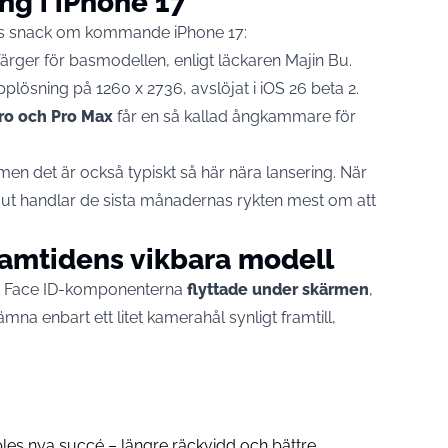
ng i iPhone 17
ans snack om kommande iPhone 17:
rger för basmodellen, enligt läckaren Majin Bu.
plösning på 1260 x 2736, avslöjat i iOS 26 beta 2.
ro och Pro Max
får en så kallad ångkammare för
men det är också typiskt så här nära lansering. När
t ut handlar de sista månadernas rykten mest om att
ramtidens vikbara modell
kt Face ID-komponenterna
flyttade under skärmen
,
lämna enbart ett litet kamerahål synligt framtill,
pples nya succé – längre räckvidd och bättre