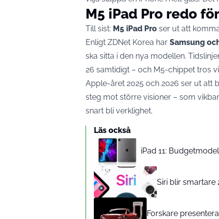
M5 iPad Pro redo fö
Till sist:
M5 iPad Pro
ser ut att komma 
Enligt ZDNet Korea har
Samsung oc
ska sitta i den nya modellen. Tidslin
26 samtidigt – och M5-chippet tros vis
Apple-året 2025 och 2026 ser ut att b
steg mot större visioner – som vikbar
snart bli verklighet.
Läs också
iPad 11: Budgetmodelle
Siri blir smartar
Forskare presenterar