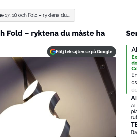
e 17, 18 och Fold – ryktena du...
ch Fold – ryktena du måste ha
Sen
A
Följ teksajten.se på Google
Ex
do
Co
En
os
do
AI
AI
pl
ru
T
Ba