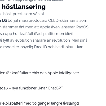
r höstlansering
i höst, precis som väntat.
h LG
börjat massproducera OLED-skärmarna som
jen stämmer fint med att Apple även lanserar iPadOS
a upp hur kraftfull iPad-plattformen blivit.
li fyllt av evolution snarare än revolution. Men små
a modeller, osynlig Face ID och heldisplay – kan
n får kraftfullare chip och Apple Intelligence
e 2026 – nya funktioner liknar ChatGPT
 elbilsbatteri med tio gånger längre livslängd