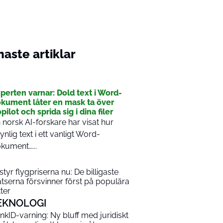
aste artiklar
I
perten varnar: Dold text i Word-
kument låter en mask ta över
pilot och sprida sig i dina filer
 norsk AI-forskare har visat hur
ynlig text i ett vanligt Word-
kument…...
 styr flygpriserna nu: De billigaste
atserna försvinner först på populära
tter
EKNOLOGI
nkID-varning: Ny bluff med juridiskt