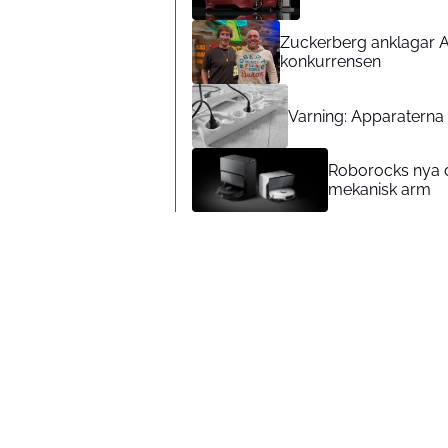
Zuckerberg anklagar A
konkurrensen
Varning: Apparaterna d
Roborocks nya d
mekanisk arm