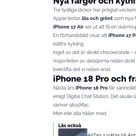
Nya färger och kylni
Tre tydliga läckor har präglat veck
Apple testar
lila och grönt
som nya fä
iPhone 17 Air
ser ut att få en skärmup
En förhandsbild visar att
iPhone 17 P
bättre kylning.
Inget av det är direkt chockerande – 
majoriteten av detaljerna redan läck
bekräfta det vi redan anat.
iPhone 18 Pro och f
Nästa års
iPhone 18 Pro
får sannoli
enligt Digital Chat Station. Det skulle 
skriver
9to5Mac
.
Men inte alla håller med.
Läs också
AirTag 2 ryktas bli A