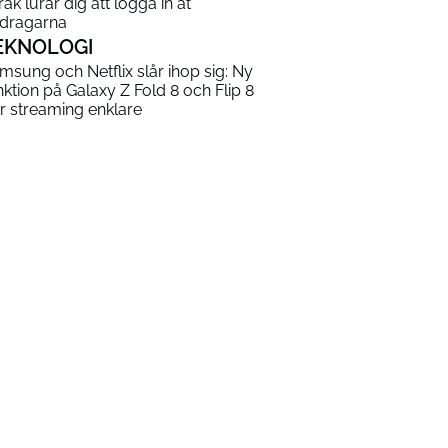
råk lurar dig att logga in åt
dragarna
EKNOLOGI
msung och Netflix slår ihop sig: Ny
nktion på Galaxy Z Fold 8 och Flip 8
r streaming enklare