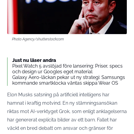
Photo Agency/shutterstock.com
Just nu läser andra
Pixel Watch 5 avslöjad före lansering: Priser, specs
och design ur Googles eget material
Galaxy Aero-läckan pekar ut ny strategi: Samsungs
kommande smartklocka väntas skippa Wear OS
Elon Musks satsning på artificiell intelligens har
hamnat i kraftig motvind. En ny stämningsansökan
riktas mot AI-verktyget Grok, som enligt anklagelserna
har genererat explicita bilder av ett barn. Fallet har
väckt en bred debatt om ansvar och gränser för