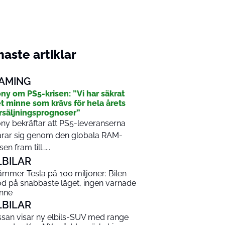
aste artiklar
AMING
ny om PS5-krisen: ”Vi har säkrat
t minne som krävs för hela årets
rsäljningsprognoser”
ny bekräftar att PS5-leveranserna
arar sig genom den globala RAM-
sen fram till…...
LBILAR
ämmer Tesla på 100 miljoner: Bilen
od på snabbaste läget, ingen varnade
nne
LBILAR
ssan visar ny elbils-SUV med range