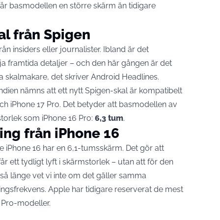
år basmodellen en större skärm än tidigare
al från Spigen
ån insiders eller journalister. Ibland är det
öja framtida detaljer – och den här gången är det
a skalmakare, det skriver
Android Headlines
.
dien nämns att ett nytt Spigen-skal är kompatibelt
ch iPhone 17 Pro. Det betyder att basmodellen av
storlek som iPhone 16 Pro:
6,3 tum
.
ing från iPhone 16
e iPhone 16 har en 6,1-tumsskärm. Det gör att
 ett tydligt lyft i skärmstorlek – utan att för den
n så länge vet vi inte om det gäller samma
ingsfrekvens. Apple har tidigare reserverat de mest
 Pro-modeller.