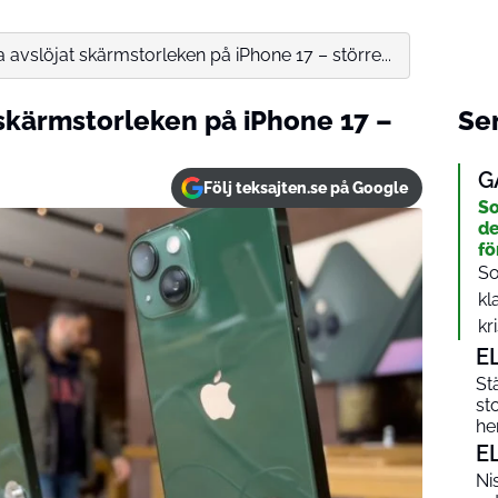
 avslöjat skärmstorleken på iPhone 17 – större...
 skärmstorleken på iPhone 17 –
Sen
G
Följ teksajten.se på Google
So
de
fö
So
kl
kri
E
St
st
he
E
Ni