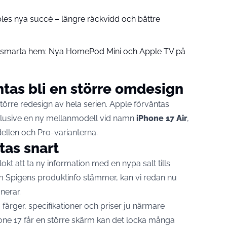
pples nya succé – längre räckvidd och bättre
å smarta hem: Nya HomePod Mini och Apple TV på
ntas bli en större omdesign
törre redesign av hela serien. Apple förväntas
inklusive en ny mellanmodell vid namn
iPhone 17 Air
,
llen och Pro-varianterna.
tas snart
kt att ta ny information med en nypa salt tills
om Spigens produktinfo stämmer, kan vi redan nu
nerar.
 färger, specifikationer och priser ju närmare
ne 17 får en större skärm kan det locka många