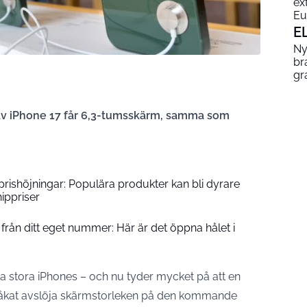
ex
Eu
E
Ny
br
gr
av iPhone 17 får 6,3-tumsskärm, samma som
prishöjningar: Populära produkter kan bli dyrare
ippriser
från ditt eget nummer: Här är det öppna hålet i
a stora iPhones – och nu tyder mycket på att en
r råkat avslöja skärmstorleken på den kommande