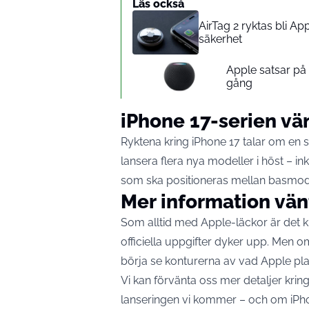
Läs också
AirTag 2 ryktas bli A
säkerhet
Apple satsar p
gång
iPhone 17-serien vä
Ryktena kring iPhone 17 talar om en s
lansera flera nya modeller i höst – 
som ska positioneras mellan basmode
Mer information vän
Som alltid med Apple-läckor är det klo
officiella uppgifter dyker upp. Men 
börja se konturerna av vad Apple pla
Vi kan förvänta oss mer detaljer kring
lanseringen vi kommer – och om iPho