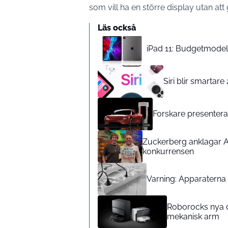
som vill ha en större display utan att
Läs också
iPad 11: Budgetmodelle
Siri blir smartar
Forskare presenterar
Zuckerberg anklagar A
konkurrensen
Varning: Apparaterna d
Roborocks nya d
mekanisk arm