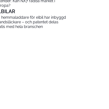
tender: Kan NX7 rädda märket i
ropa?
LBILAR
 hemmaladdare för elbil har inbyggd
andsläckare – och patentet delas
atis med hela branschen