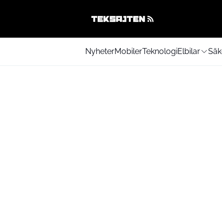
Nyheter
Mobiler
Teknologi
Elbilar
Säk