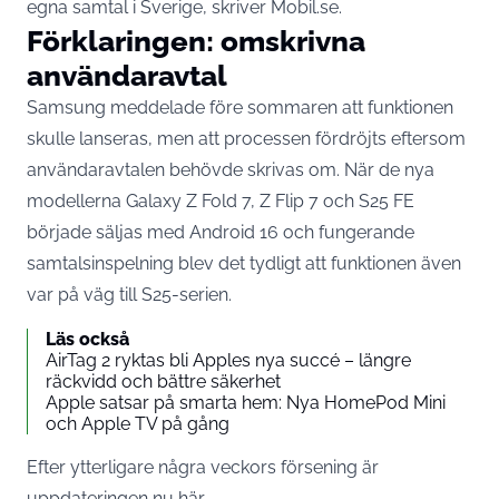
egna samtal i Sverige, skriver
Mobil.se
.
Förklaringen: omskrivna
användaravtal
Samsung meddelade före sommaren att funktionen
skulle lanseras, men att processen fördröjts eftersom
användaravtalen behövde skrivas om. När de nya
modellerna Galaxy Z Fold 7, Z Flip 7 och S25 FE
började säljas med Android 16 och fungerande
samtalsinspelning blev det tydligt att funktionen även
var på väg till S25-serien.
Läs också
AirTag 2 ryktas bli Apples nya succé – längre
räckvidd och bättre säkerhet
Apple satsar på smarta hem: Nya HomePod Mini
och Apple TV på gång
Efter ytterligare några veckors försening är
uppdateringen nu här.