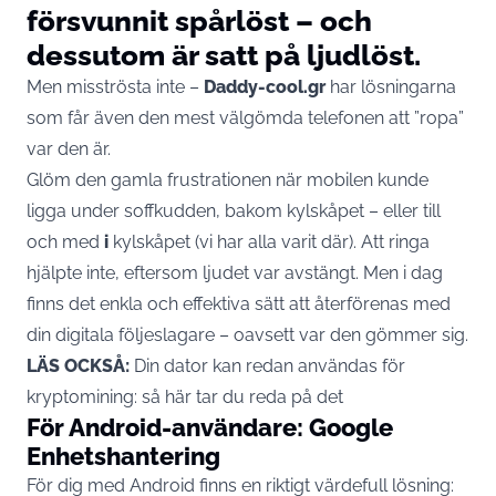
försvunnit spårlöst – och
dessutom är satt på ljudlöst.
Men misströsta inte –
Daddy-cool.gr
har lösningarna
som får även den mest välgömda telefonen att ”ropa”
var den är.
Glöm den gamla frustrationen när mobilen kunde
ligga under soffkudden, bakom kylskåpet – eller till
och med
i
kylskåpet (vi har alla varit där). Att ringa
hjälpte inte, eftersom ljudet var avstängt. Men i dag
finns det enkla och effektiva sätt att återförenas med
din digitala följeslagare – oavsett var den gömmer sig.
LÄS OCKSÅ:
Din dator kan redan användas för
kryptomining: så här tar du reda på det
För Android-användare: Google
Enhetshantering
För dig med
Android
finns en riktigt värdefull lösning: