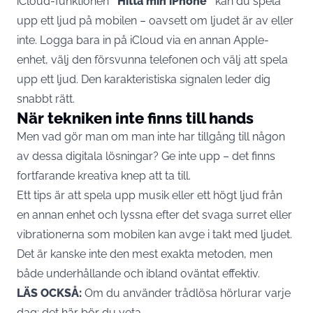
iCloud-funktionen
”Hitta min iPhone”
kan du spela
upp ett ljud på
mobilen
– oavsett om ljudet är av eller
inte. Logga bara in på iCloud via en annan Apple-
enhet, välj den försvunna telefonen och välj att spela
upp ett ljud. Den karakteristiska signalen leder dig
snabbt rätt.
När tekniken inte finns till hands
Men vad gör man om man inte har tillgång till någon
av dessa digitala lösningar? Ge inte upp – det finns
fortfarande kreativa knep att ta till.
Ett tips är att spela upp musik eller ett högt ljud från
en annan enhet och lyssna efter det svaga surret eller
vibrationerna som mobilen kan avge i takt med ljudet.
Det är kanske inte den mest exakta metoden, men
både underhållande och ibland oväntat effektiv.
LÄS OCKSÅ:
Om du använder trådlösa hörlurar varje
dag: det här bör du veta