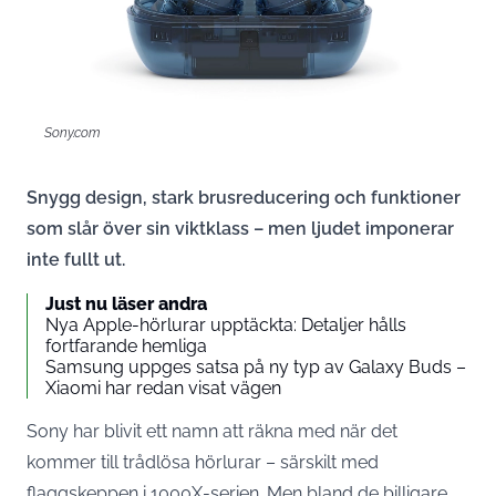
Sony.com
Snygg design, stark brusreducering och funktioner
som slår över sin viktklass – men ljudet imponerar
inte fullt ut.
Just nu läser andra
Nya Apple-hörlurar upptäckta: Detaljer hålls
fortfarande hemliga
Samsung uppges satsa på ny typ av Galaxy Buds –
Xiaomi har redan visat vägen
Sony har blivit ett namn att räkna med när det
kommer till trådlösa hörlurar – särskilt med
flaggskeppen i 1000X-serien. Men bland de billigare