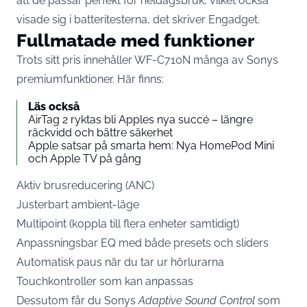
att de passar perfekt för heldagsbruk, vilket också
visade sig i batteritesterna, det skriver
Engadget
.
Fullmatade med funktioner
Trots sitt pris innehåller WF-C710N många av Sonys
premiumfunktioner. Här finns:
Läs också
AirTag 2 ryktas bli Apples nya succé – längre
räckvidd och bättre säkerhet
Apple satsar på smarta hem: Nya HomePod Mini
och Apple TV på gång
Aktiv brusreducering (ANC)
Justerbart ambient-läge
Multipoint (koppla till flera enheter samtidigt)
Anpassningsbar EQ med både presets och sliders
Automatisk paus när du tar ur hörlurarna
Touchkontroller som kan anpassas
Dessutom får du Sonys
Adaptive Sound Control
som