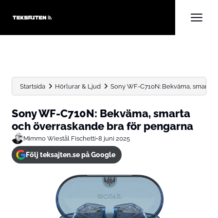
Startsida
Hörlurar & Ljud
Sony WF-C710N: Bekväma, smarta oc
Sony WF-C710N: Bekväma, smarta
och överraskande bra för pengarna
Mimmo Wiestål Fischetti
•
8 juni 2025
Följ teksajten.se på Google