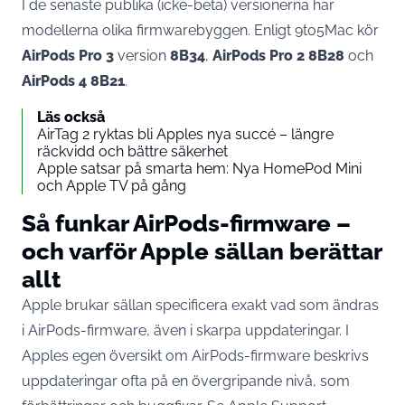
I de senaste publika (icke-beta) versionerna har
modellerna olika firmwarebyggen. Enligt
9to5Mac
kör
AirPods Pro 3
version
8B34
,
AirPods Pro 2
8B28
och
AirPods 4
8B21
.
Läs också
AirTag 2 ryktas bli Apples nya succé – längre
räckvidd och bättre säkerhet
Apple satsar på smarta hem: Nya HomePod Mini
och Apple TV på gång
Så funkar AirPods-firmware –
och varför Apple sällan berättar
allt
Apple brukar sällan specificera exakt vad som ändras
i AirPods-firmware, även i skarpa uppdateringar. I
Apples egen översikt om AirPods-firmware beskrivs
uppdateringar ofta på en övergripande nivå, som