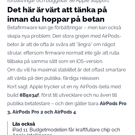
förbättringar och buggfixar. Se
Apple Support
.
Det här är värt att tänka på
innan du hoppar på betan
Betafirmware kan ge förbättringar – men kan också
skapa nya problem. Den stora grejen med AirPods-
betor är att de ofta är svåra att ”ångra” om något
strular, eftersom firmware normalt inte går att rulla
tillbaka på samma sätt som en iOS-version.
Om du vill ha maximal stabilitet är det oftast smartare
att vänta på den publika, färdiga releasen.
Kort sagt: Apple trycker ut en ny AirPods-beta med
build
8B5034f
, först till utvecklare och nu även till
publika betatestare – och den gäller bara
AirPods Pro
3, AirPods Pro 2 och AirPods 4
.
Läs också
iPad 11: Budgetmodellen får kraftfullare chip och