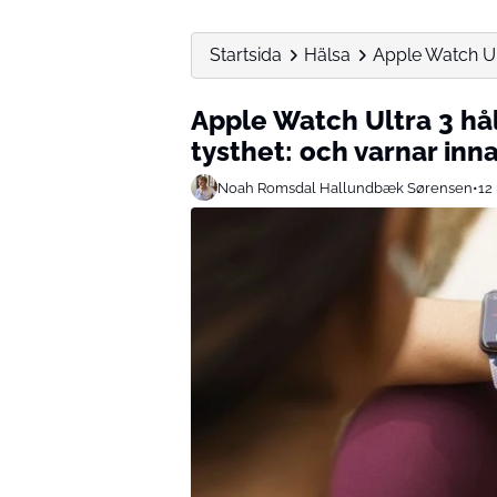
Startsida
Hälsa
Apple Watch Ultr
Apple Watch Ultra 3 håll
tysthet: och varnar innan
Noah Romsdal Hallundbæk Sørensen
•
12