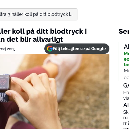
a 3 håller koll på ditt blodtryck i...
er koll på ditt blodtryck i
Sen
 det blir allvarligt
A
Följ teksajten.se på Google
 maj 2025
Me
ex
be
Me
oc
G
Ha
vi
AI
Sk
nä
mä