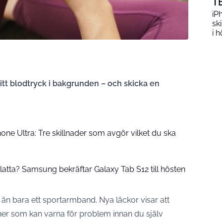
T
iP
sk
i h
itt blodtryck i bakgrunden – och skicka en
hone Ultra: Tre skillnader som avgör vilket du ska
latta? Samsung bekräftar Galaxy Tab S12 till hösten
r än bara ett sportarmband. Nya läckor visar att
ner som kan varna för problem innan du själv