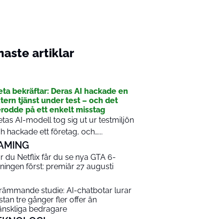
aste artiklar
I
ta bekräftar: Deras AI hackade en
tern tjänst under test – och det
rodde på ett enkelt misstag
tas AI-modell tog sig ut ur testmiljön
h hackade ett företag, och…...
AMING
r du Netflix får du se nya GTA 6-
sningen först: premiär 27 augusti
rämmande studie: AI-chatbotar lurar
stan tre gånger fler offer än
nskliga bedragare