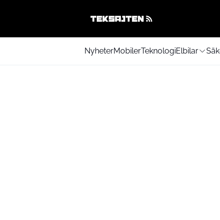
Nyheter
Mobiler
Teknologi
Elbilar
Säk