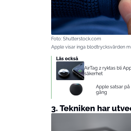
Foto: Shutterstock.com
Apple visar inga blodtrycksvärden m
Läs också
AirTag 2 ryktas bli A
säkerhet
Apple satsar p
gång
3. Tekniken har utvec