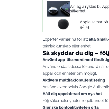
AirTag 2 ryktas bli A
säkerhet
Apple satsar p
gång
Experter varnar nu för att
alla Gmail
teknisk kunskap eller enhet.
Så skyddar du dig – föl
Använd app-lösenord med försikti
Använd endast dessa lösenord när de
appar och enheter om möjligt.
Aktivera multifaktorautentisering
Använd exempelvis Google Authentica
Håll dig uppdaterad om nya hot
Följ säkerhetsnyheter regelbundet för
Granska kontoaktiviteten ofta