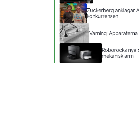
Zuckerberg anklagar A
konkurrensen
Varning: Apparaterna d
Roborocks nya d
mekanisk arm