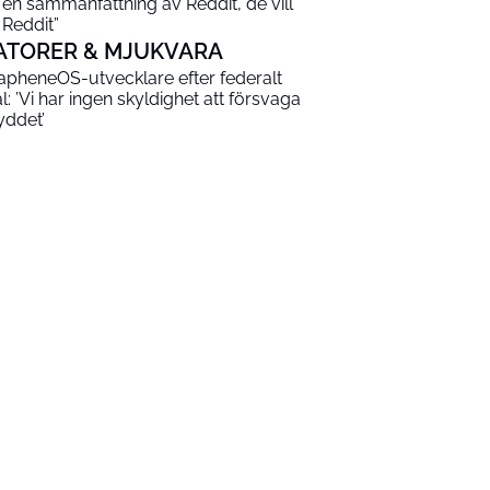
 en sammanfattning av Reddit, de vill
 Reddit”
ATORER & MJUKVARA
apheneOS-utvecklare efter federalt
al: ’Vi har ingen skyldighet att försvaga
yddet’