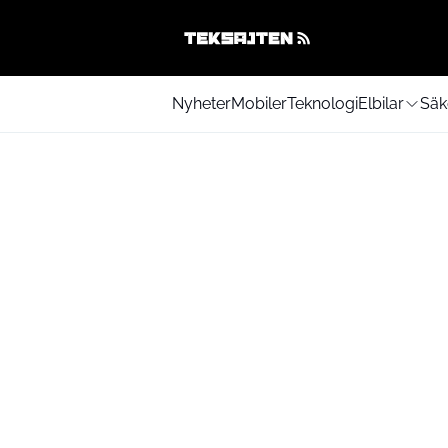
Nyheter
Mobiler
Teknologi
Elbilar
Säk