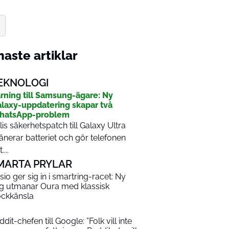
aste artiklar
EKNOLOGI
rning till Samsung-ägare: Ny
laxy-uppdatering skapar två
hatsApp-problem
lis säkerhetspatch till Galaxy Ultra
änerar batteriet och gör telefonen
....
MARTA PRYLAR
sio ger sig in i smartring-racet: Ny
ng utmanar Oura med klassisk
ockkänsla
dit-chefen till Google: ”Folk vill inte