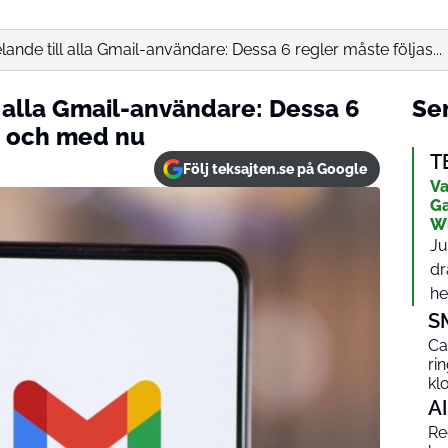
ande till alla Gmail-användare: Dessa 6 regler måste följas...
 alla Gmail-användare: Dessa 6
Sen
ån och med nu
T
Följ teksajten.se på Google
Va
Ga
W
Ju
dr
het
S
Ca
ri
kl
AI
Red