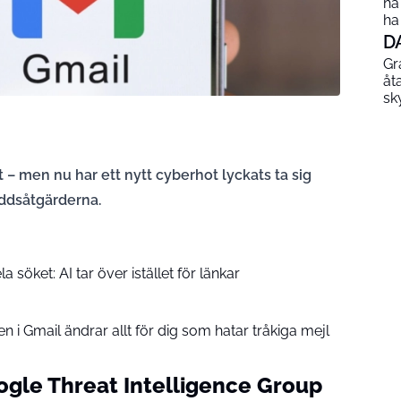
ha
ha
D
Gr
åt
sk
t – men nu har ett nytt cyberhot lyckats ta sig
ddsåtgärderna.
 söket: AI tar över istället för länkar
 i Gmail ändrar allt för dig som hatar tråkiga mejl
gle Threat Intelligence Group