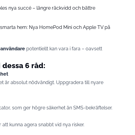
pples nya succé – längre räckvidd och bättre
å smarta hem: Nya HomePod Mini och Apple TV på
-användare
potentiellt kan vara i fara – oavsett
j dessa 6 råd:
ghet
t är absolut nödvändigt. Uppgradera till nyare
tor, som ger högre säkerhet än SMS-bekräftelser.
 att kunna agera snabbt vid nya risker.