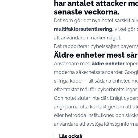
har antalet attacker m
senaste veckorna.
Det som gör det nya hotet särskilt allv
multifaktorautentisering
, vilket gör
att användaren märker något.
Det rapporterar nyhetssajten
bayern
Äldre enheter mest så
Användare med
äldre enheter
löper 
moderna säkerhetsstandarder. Google
siffriga koder – till sådana enheter, me
eftertraktat mål för cyberbrottslingar.
Och hotet slutar inte där. Enligt cyb
angriparna ofta kontakt genom att ut
eller betrodda institutioner, och skic
användare att avslöja känslig informa
Läs också