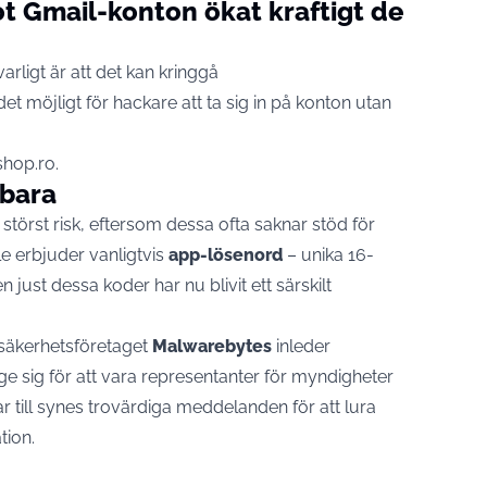
ot Gmail-konton ökat kraftigt de
arligt är att det kan kringgå
 det möjligt för hackare att ta sig in på konton utan
shop.ro
.
rbara
störst risk, eftersom dessa ofta saknar stöd för
 erbjuder vanligtvis
app-lösenord
– unika 16-
n just dessa koder har nu blivit ett särskilt
ersäkerhetsföretaget
Malwarebytes
inleder
ge sig för att vara representanter för myndigheter
kar till synes trovärdiga meddelanden för att lura
tion.