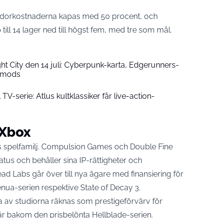
ndorkostnaderna kapas med 50 procent, och
till 14 lager ned till högst fem, med tre som mål.
ht City den 14 juli: Cyberpunk-karta, Edgerunners-
-mods
l TV-serie: Atlus kultklassiker får live-action-
 Xbox
fts spelfamilj. Compulsion Games och Double Fine
tatus
och behåller sina IP-rättigheter och
ad Labs går över till nya ägare med finansiering för
enua-serien respektive State of Decay 3.
a av studiorna räknas som prestigeförvärv för
år bakom den prisbelönta Hellblade-serien.