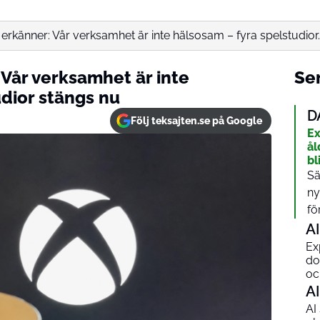
rkänner: Vår verksamhet är inte hälsosam – fyra spelstudior..
Vår verksamhet är inte
Sen
dior stängs nu
D
Följ teksajten.se på Google
Ex
ål
bl
Sä
ny
fö
AI
Ex
do
och
AI
AI