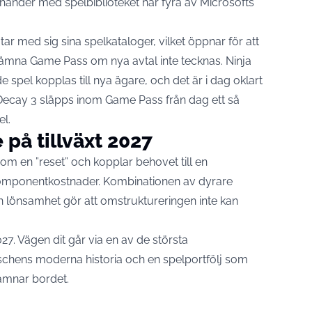
händer med spelbiblioteket när fyra av Microsofts
 med sig sina spelkataloger, vilket öppnar för att
an lämna Game Pass om nya avtal inte tecknas. Ninja
el kopplas till nya ägare, och det är i dag oklart
Decay 3 släpps inom Game Pass från dag ett så
l.
 på tillväxt 2027
som en ”reset”
och kopplar behovet till en
komponentkostnader. Kombinationen av dyrare
n lönsamhet gör att omstruktureringen inte kan
2027. Vägen dit går via en av de största
chens moderna historia och en spelportfölj som
lämnar bordet.