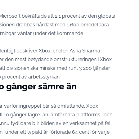
rosoft bekräftade att 2,1 procent av den globala
visionen drabbas hårdast med 1 600 omedelbara
kärningar väntar under det kommande
ffentligt beskriver Xbox-chefen Asha Sharma
nleder den mest betydande omstruktureringen i Xbox
att divisionen ska minska med runt 3 200 tjänster
 procent av arbetsstyrkan.
io gånger sämre än
r varför ingreppet blir så omfattande. Xbox
ll 10 gånger lägre” än jämförbara plattforms- och
nnu tydligare blir bilden av en verksamhet på fel
n ”under ett typiskt år förlorade 64 cent för varje