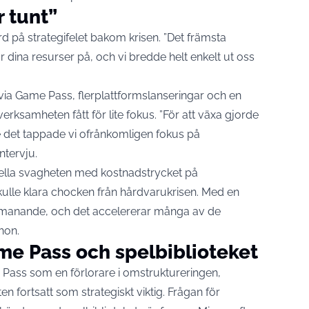
r tunt”
rd på strategifelet bakom krisen. ”Det främsta
r dina resurser på, och vi bredde helt enkelt ut oss
 via Game Pass, flerplattformslanseringar och en
erksamheten fått för lite fokus. ”För att växa gjorde
de det tappade vi ofrånkomligen fokus på
ntervju.
ella svagheten med kostnadstrycket på
ulle klara chocken från hårdvarukrisen. Med en
utmanande, och det accelererar många av de
hon.
e Pass och spelbiblioteket
e Pass som en förlorare i omstruktureringen,
 fortsatt som strategiskt viktig. Frågan för