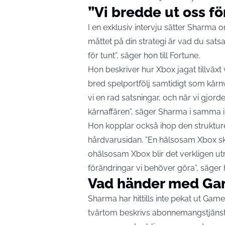
”Vi bredde ut oss fö
I en exklusiv intervju sätter Sharma o
måttet på din strategi är vad du satsa
för tunt”,
säger hon till Fortune
.
Hon beskriver hur Xbox jagat tillväxt
bred spelportfölj samtidigt som kärnv
vi en rad satsningar, och när vi gjor
kärnaffären”, säger Sharma i samma i
Hon kopplar också ihop den struktur
hårdvarusidan. ”En hälsosam Xbox sk
ohälsosam Xbox blir det verkligen 
förändringar vi behöver göra”, säger 
Vad händer med Gam
Sharma har hittills inte pekat ut Gam
tvärtom beskrivs abonnemangstjänsten