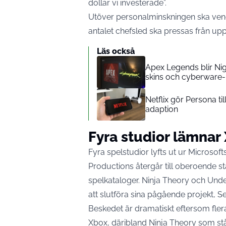
dollar vi investerade”.
Utöver personalminskningen ska ve
antalet chefsled ska pressas från upp 
Läs också
Apex Legends blir Nig
skins och cyberware
Netflix gör Persona til
adaption
Fyra studior lämnar
Fyra spelstudior lyfts ut ur Microso
Productions
återgår till oberoende s
spelkataloger. Ninja Theory och Unde
att slutföra sina pågående projekt, S
Beskedet är dramatiskt eftersom fler
Xbox, däribland Ninja Theory som st