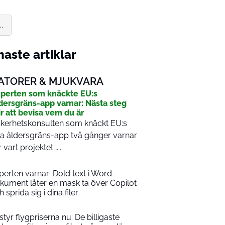
.
aste artiklar
ATORER & MJUKVARA
perten som knäckte EU:s
dersgräns-app varnar: Nästa steg
ir att bevisa vem du är
kerhetskonsulten som knäckt EU:s
a åldersgräns-app två gånger varnar
r vart projektet…...
perten varnar: Dold text i Word-
kument låter en mask ta över Copilot
 sprida sig i dina filer
 styr flygpriserna nu: De billigaste