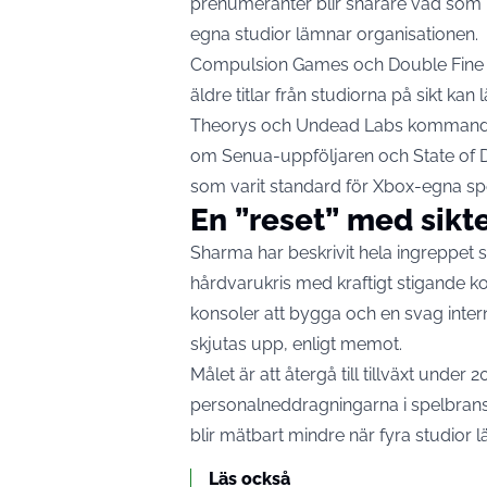
prenumeranter blir snarare vad som 
egna studior lämnar organisationen.
Compulsion Games och Double Fine tar
äldre titlar från studiorna på sikt k
Theorys och Undead Labs kommande sp
om Senua-uppföljaren och State of 
som varit standard för Xbox-egna spe
En ”reset” med sikte
Sharma har
beskrivit hela ingreppet 
hårdvarukris med kraftigt stigande 
konsoler att bygga och en svag inter
skjutas upp, enligt memot.
Målet är att återgå till tillväxt under 
personalneddragningarna i spelbrans
blir mätbart mindre när fyra studior 
Läs också