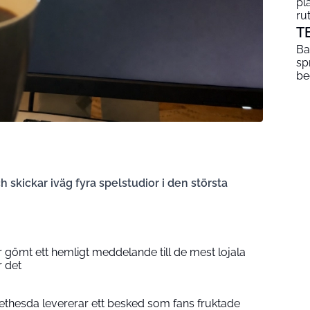
pl
ru
T
Ba
sp
be
h skickar iväg fyra spelstudior i den största
 gömt ett hemligt meddelande till de mest lojala
r det
Bethesda levererar ett besked som fans fruktade