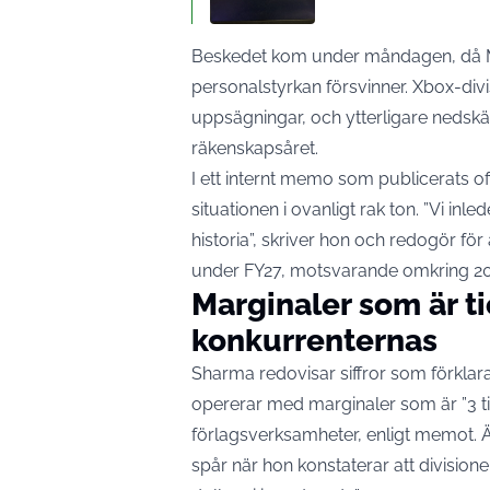
Beskedet kom under måndagen, då Mic
personalstyrkan försvinner. Xbox-di
uppsägningar, och ytterligare neds
räkenskapsåret.
I ett internt memo som publicerats o
situationen i ovanligt rak ton. ”Vi i
historia”, skriver hon och
redogör för 
under FY27
, motsvarande omkring 20
Marginaler som är t
konkurrenternas
Sharma redovisar siffror som förklara
opererar med marginaler som är ”3 ti
förlagsverksamheter, enligt memot. Ä
spår när hon konstaterar att divisione