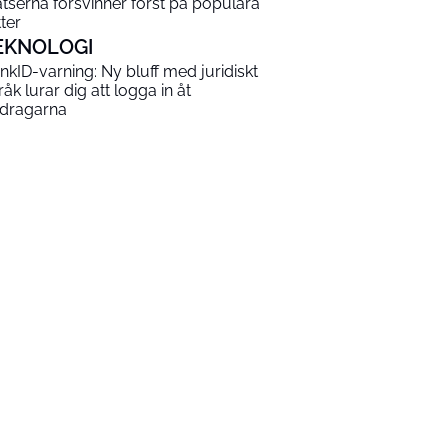
atserna försvinner först på populära
tter
EKNOLOGI
nkID-varning: Ny bluff med juridiskt
råk lurar dig att logga in åt
dragarna