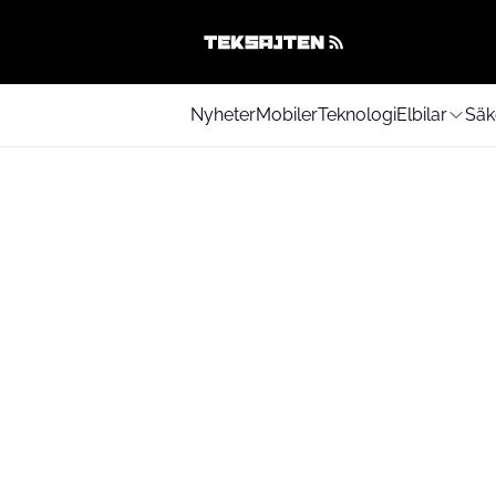
Nyheter
Mobiler
Teknologi
Elbilar
Säk