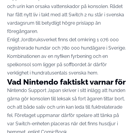
och urin kan orsaka vattenskador på konsolen. Rådet
har fått nytt liv i takt med att Switch 2 nu står i svenska
vardagsrum till betydligt högre prislapp än
föregångaren.
Enligt Jordbruksverket finns det
omkring 1 076 000
registrerade hundar och 780 000 hundägare i Sverige
.
Kombinationen av en nyfiken fyrbening och en
spelkonsol som ligger på soffbordet är därför
verklighet i hundratusentals svenska hem.
Vad Nintendo faktiskt varnar för
Nintendo Support Japan skriver i sitt inlägg att hunden
gärna gör konsolen till leksak så fort ägaren tittar bort,
och att både saliv och urin kan leda till fuktrelaterade
fel. Företaget uppmanar därför spelare att tänka på
var Switch-enheten placeras när det finns husdjur i
hemmet,
enligt ComicBook
.