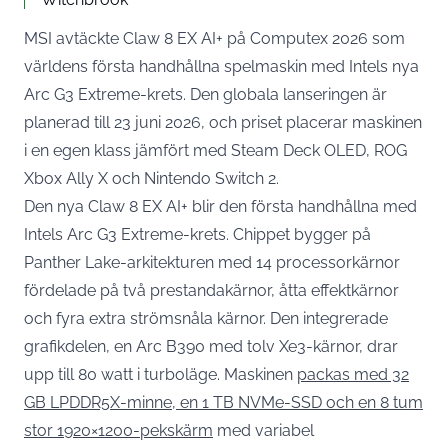
MSI avtäckte Claw 8 EX AI+ på Computex 2026 som
världens första handhållna spelmaskin med Intels nya
Arc G3 Extreme-krets. Den globala lanseringen är
planerad till 23 juni 2026, och priset placerar maskinen
i en egen klass jämfört med Steam Deck OLED, ROG
Xbox Ally X och Nintendo Switch 2.
Den nya Claw 8 EX AI+ blir den första handhållna med
Intels Arc G3 Extreme-krets. Chippet bygger på
Panther Lake-arkitekturen med 14 processorkärnor
fördelade på två prestandakärnor, åtta effektkärnor
och fyra extra strömsnåla kärnor. Den integrerade
grafikdelen, en Arc B390 med tolv Xe3-kärnor, drar
upp till 80 watt i turboläge. Maskinen
packas med 32
GB LPDDR5X-minne, en 1 TB NVMe-SSD och en 8 tum
stor 1920×1200-pekskärm
med variabel