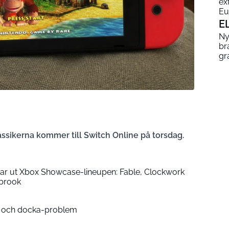
ex
Eu
E
Ny
br
gr
ssikerna kommer till Switch Online på torsdag.
ar ut Xbox Showcase-lineupen: Fable, Clockwork
hbrook
g och docka-problem