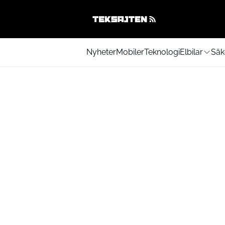
Nyheter
Mobiler
Teknologi
Elbilar
Säk