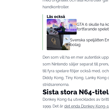
med originalet och alla kontroller gå
handkontroller.
Läs också
GTA 6 skulle ha k
fortfarande spelet 
Svenska speljätten Em
bolag
Den som vill ha en mer autentisk upp
som Nintendo säljer separat till pre
till fyra spelare följer också med, 
Diddy Kong, Tiny Kong, Lanky Kong 
stridsarenorna.
Sista stora N64-tite
Donkey Kong 64 utvecklades av britt
1999. Det är
det enda Donkey Kong-sp