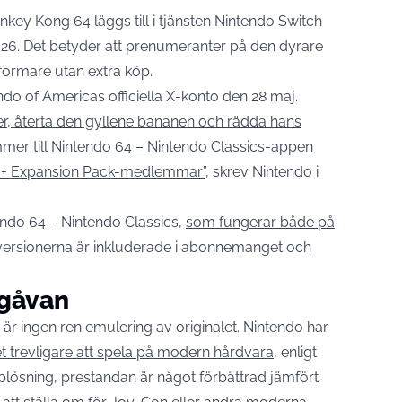
Donkey Kong 64 läggs till i tjänsten Nintendo Switch
026. Det betyder att prenumeranter på den dyrare
ttformare utan extra köp.
do of Americas officiella X-konto den 28 maj.
r, återta den gyllene bananen och rädda hans
er till Nintendo 64 – Nintendo Classics-appen
ne + Expansion Pack-medlemmar”
, skrev Nintendo i
tendo 64 – Nintendo Classics,
som fungerar både på
versionerna är inkluderade i abonnemanget och
tgåvan
r ingen ren emulering av originalet. Nintendo har
t trevligare att spela på modern hårdvara
, enligt
pplösning, prestandan är något förbättrad jämfört