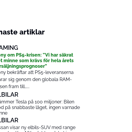
aste artiklar
AMING
ny om PS5-krisen: ”Vi har säkrat
t minne som krävs för hela årets
rsäljningsprognoser”
ny bekräftar att PS5-leveranserna
arar sig genom den globala RAM-
sen fram till…...
LBILAR
ämmer Tesla på 100 miljoner: Bilen
od på snabbaste läget, ingen varnade
nne
LBILAR
ssan visar ny elbils-SUV med range