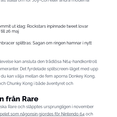
r att ställa om för Joy-Con eller andra moderna
ommit ut idag: Rockstars inpinnade tweet lovar
till 26 maj
bracer splittras: Sagan om ringen hamnar i nytt
levelse kan ansluta den trådlösa N64-handkontroll
numeranter. Det fyrdelade splitscreen-läget med upp
och du kan välja mellan de fem aporna Donkey Kong,
och Chunky Kong i både äventyret och
ln från Rare
iska Rare och släpptes ursprungligen i november
elet som någonsin gjordes för Nintendo 64
och