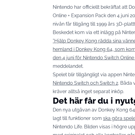
Nintendo har officiellt bekräftat att 
Online + Expansion Pack den 4 juni 2
nivån får tillgång till 1999 års 3D-pla
Beskedet kom via ett inlägg på Ninten
”Hjälp Donkey Kong rädda sina vänne
hemland i Donkey Kong 64, som komm
den 4 juni för Nintendo Switch Onli
meddelandet.
Spelet blir tillgängligt via appen Nin
Nintendo Switch och Switch 2
. Båda 
kräver alltså inget separat inköp.
Det här får du i nyu
Den nya utgåvan av Donkey Kong 64 ä
lagt till funktioner som
ska göra spele
Nintendo Life. Bilden visas i högre u