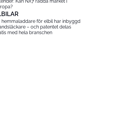
tender: Kan NX7 rädda märket i
ropa?
LBILAR
 hemmaladdare för elbil har inbyggd
andsläckare – och patentet delas
atis med hela branschen