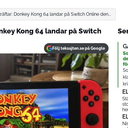
äftar: Donkey Kong 64 landar på Switch Online den...
nkey Kong 64 landar på Switch
Sen
G
Följ teksajten.se på Google
So
de
fö
So
kl
kri
E
St
st
he
E
Ni