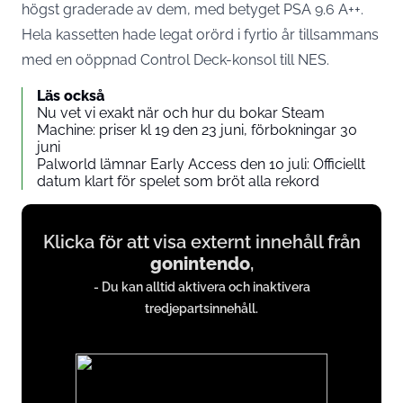
högst graderade av dem, med betyget PSA 9.6 A++.
Hela kassetten hade legat orörd i fyrtio år tillsammans
med en oöppnad Control Deck-konsol till NES.
Läs också
Nu vet vi exakt när och hur du bokar Steam
Machine: priser kl 19 den 23 juni, förbokningar 30
juni
Palworld lämnar Early Access den 10 juli: Officiellt
datum klart för spelet som bröt alla rekord
Display
Klicka för att visa externt innehåll från
content
gonintendo
,
from
- Du kan alltid aktivera och inaktivera
gonintendo.com
tredjepartsinnehåll.