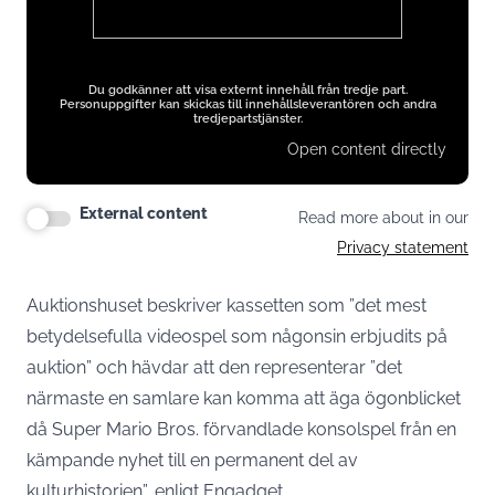
Du godkänner att visa externt innehåll från tredje part.
Personuppgifter kan skickas till innehållsleverantören och andra
tredjepartstjänster.
Open content directly
External content
Read more about in our
Privacy statement
Auktionshuset beskriver kassetten som ”det mest
betydelsefulla videospel som någonsin erbjudits på
auktion” och hävdar att den representerar ”det
närmaste en samlare kan komma att äga ögonblicket
då Super Mario Bros. förvandlade konsolspel från en
kämpande nyhet till en permanent del av
kulturhistorien”,
enligt Engadget
.