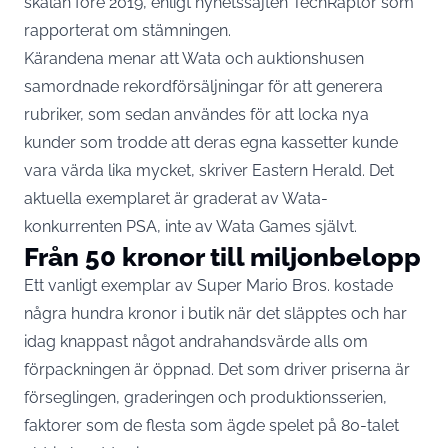
skalan före 2019,
enligt nyhetssajten TechRaptor som
rapporterat om stämningen
.
Kärandena menar att Wata och auktionshusen
samordnade rekordförsäljningar för att generera
rubriker, som sedan användes för att locka nya
kunder som trodde att deras egna kassetter kunde
vara värda lika mycket,
skriver Eastern Herald
. Det
aktuella exemplaret är graderat av Wata-
konkurrenten PSA, inte av Wata Games självt.
Från 50 kronor till miljonbelopp
Ett vanligt exemplar av Super Mario Bros. kostade
några hundra kronor i butik när det släpptes och har
idag knappast något andrahandsvärde alls om
förpackningen är öppnad. Det som driver priserna är
förseglingen, graderingen och produktionsserien,
faktorer som de flesta som ägde spelet på 80-talet