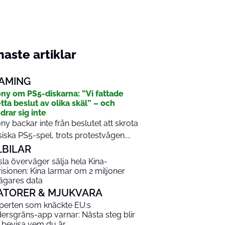
aste artiklar
AMING
ny om PS5-diskarna: ”Vi fattade
tta beslut av olika skäl” – och
drar sig inte
ny backar inte från beslutet att skrota
siska PS5-spel, trots protestvågen....
LBILAR
sla överväger sälja hela Kina-
visionen: Kina larmar om 2 miljoner
lägares data
ATORER & MJUKVARA
perten som knäckte EU:s
dersgräns-app varnar: Nästa steg blir
t bevisa vem du är