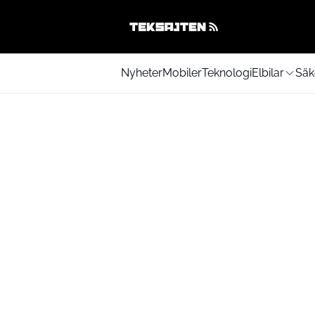
Nyheter
Mobiler
Teknologi
Elbilar
Säk