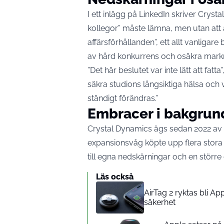
I ett inlägg på LinkedIn skriver Crysta
kollegor” måste lämna, men utan att
affärsförhållanden”, ett allt vanlig
av hård konkurrens och osäkra markn
”Det här beslutet var inte lätt att fatt
säkra studions långsiktiga hälsa och 
ständigt förändras.”
Embracer i bakgrun
Crystal Dynamics ägs sedan 2022 av
expansionsvåg köpte upp flera stora
till egna nedskärningar och en större
Läs också
AirTag 2 ryktas bli A
säkerhet