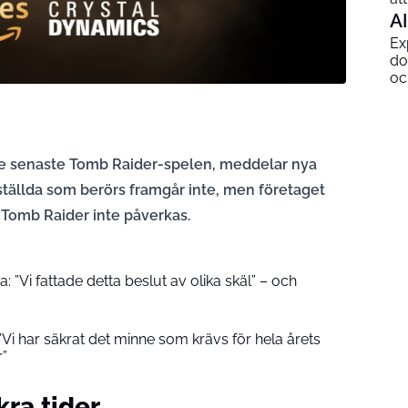
AI
Ex
do
och
de senaste Tomb Raider-spelen, meddelar nya
tällda som berörs framgår inte, men företaget
 Tomb Raider inte påverkas.
”Vi fattade detta beslut av olika skäl” – och
Vi har säkrat det minne som krävs för hela årets
r”
kra tider