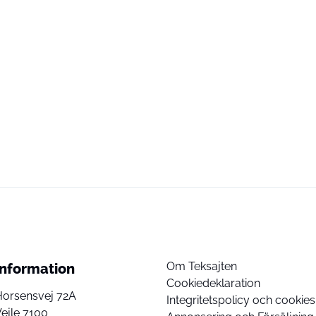
Om Teksajten
Information
Cookiedeklaration
Horsensvej 72A
Integritetspolicy och cookies
ejle 7100