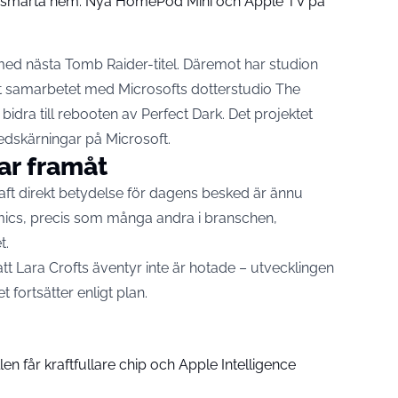
å smarta hem: Nya HomePod Mini och Apple TV på
 med nästa Tomb Raider-titel. Däremot har studion
t samarbetet med Microsofts dotterstudio The
 bidra till rebooten av Perfect Dark. Det projektet
nedskärningar på Microsoft.
ar framåt
ft direkt betydelse för dagens besked är ännu
namics, precis som många andra i branschen,
t.
att Lara Crofts äventyr inte är hotade – utvecklingen
ortsätter enligt plan.
n får kraftfullare chip och Apple Intelligence