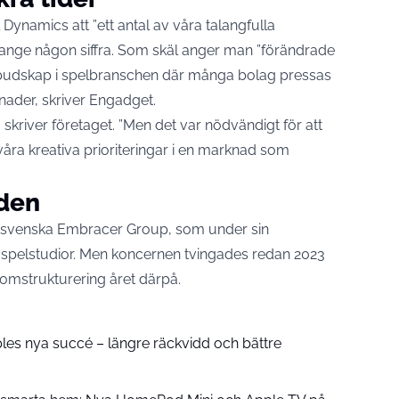
l Dynamics att ”ett antal av våra talangfulla
 ange någon siffra. Som skäl anger man ”förändrade
are budskap i spelbranschen där många bolag pressas
ader, skriver
Engadget
.
a”, skriver företaget. ”Men det var nödvändigt för att
våra kreativa prioriteringar i en marknad som
den
 svenska Embracer Group, som under sin
 spelstudior. Men koncernen tvingades redan 2023
 omstrukturering året därpå.
pples nya succé – längre räckvidd och bättre