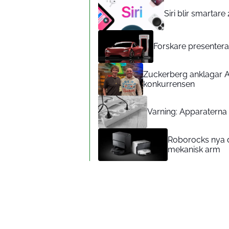
Siri blir smartar
Forskare presenterar
Zuckerberg anklagar A
konkurrensen
Varning: Apparaterna d
Roborocks nya d
mekanisk arm