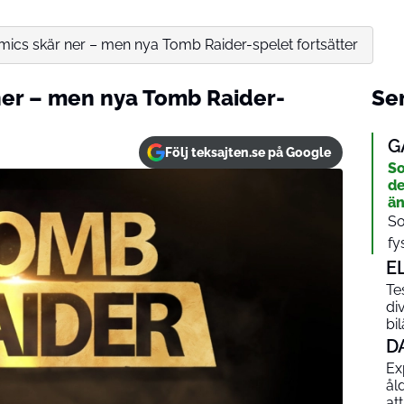
mics skär ner – men nya Tomb Raider-spelet fortsätter
ner – men nya Tomb Raider-
Sen
G
Följ teksajten.se på Google
So
de
än
So
fy
E
Te
di
bi
D
Ex
ål
at