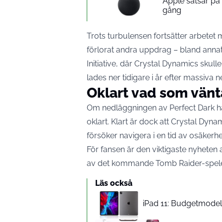
Apple satsar p
gång
Trots turbulensen fortsätter arbetet
förlorat andra uppdrag – bland anna
Initiative, där Crystal Dynamics skulle
lades ner tidigare i år efter massiva 
Oklart vad som vänt
Om nedläggningen av Perfect Dark ha
oklart. Klart är dock att Crystal Dy
försöker navigera i en tid av osäkerhe
För fansen är den viktigaste nyheten 
av det kommande Tomb Raider-spelet f
Läs också
iPad 11: Budgetmodelle