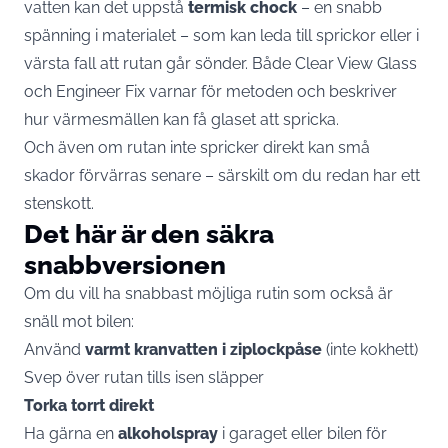
vatten kan det uppstå
termisk chock
– en snabb
spänning i materialet – som kan leda till sprickor eller i
värsta fall att rutan går sönder. Både
Clear View Glass
och
Engineer Fix
varnar för metoden och beskriver
hur värmesmällen kan få glaset att spricka.
Och även om rutan inte spricker direkt kan små
skador förvärras senare – särskilt om du redan har ett
stenskott.
Det här är den säkra
snabbversionen
Om du vill ha snabbast möjliga rutin som också är
snäll mot bilen:
Använd
varmt kranvatten i ziplockpåse
(inte kokhett)
Svep över rutan tills isen släpper
Torka torrt direkt
Ha gärna en
alkoholspray
i garaget eller bilen för