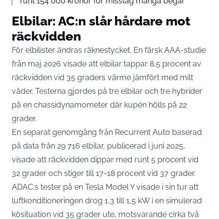
runt 154 000 kronor för misstag många begår
Elbilar: AC:n slår hårdare mot
räckvidden
För elbilister ändras räknestycket. En färsk AAA-studie
från maj 2026
visade att elbilar tappar 8,5 procent av
räckvidden
vid 35 graders värme jämfört med milt
väder. Testerna gjordes på tre elbilar och tre hybrider
på en chassidynamometer där kupén hölls på 22
grader.
En separat genomgång från Recurrent Auto baserad
på
data från 29 716 elbilar
, publicerad i juni 2025,
visade att räckvidden dippar med runt 5 procent vid
32 grader och stiger till 17-18 procent vid 37 grader.
ADAC:s tester på en Tesla Model Y visade i sin tur att
luftkonditioneringen drog 1,3 till 1,5 kW
i en simulerad
kösituation vid 35 grader ute, motsvarande cirka två