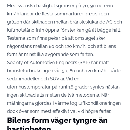
Med svenska hastighetsgränser på 70, 90 och 110
km/h landar de flesta sommarturer precis i den
gråzon där skillnaden mellan bränsleslukande AC och
luftmotstånd från öppna fönster kan gå åt bägge håll.
Testerna som finns pekar på att omslaget sker
någonstans mellan 80 och 120 km/h, och att bilens
form är minst lika avgörande som farten.
Society of Automotive Engineers (SAE) har mätt
bränsleförbrukningen vid 50, 80 och 120 km/h i både
sedanmodeller och SUV:ar.
Vid en
utomhustemperatur på runt 16 grader
syntes nästan
ingen skillnad alls mellan de två metoderna. När
mätningarna gjordes i värme tog luftkonditioneringen
dock över som mest effektivt val vid högre farter.
Bilens form väger tyngre än
hastigheten