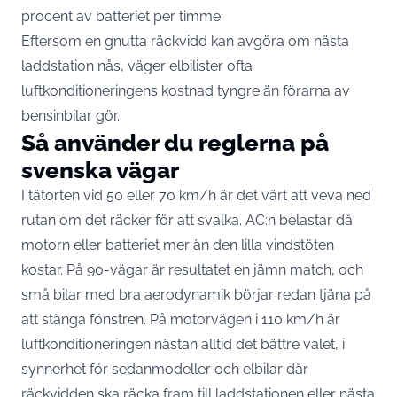
procent av batteriet per timme.
Eftersom en gnutta räckvidd kan avgöra om nästa
laddstation nås, väger elbilister ofta
luftkonditioneringens kostnad tyngre än förarna av
bensinbilar gör.
Så använder du reglerna på
svenska vägar
I tätorten vid 50 eller 70 km/h är det värt att veva ned
rutan om det räcker för att svalka. AC:n belastar då
motorn eller batteriet mer än den lilla vindstöten
kostar. På 90-vägar är resultatet en jämn match, och
små bilar med bra aerodynamik börjar redan tjäna på
att stänga fönstren. På motorvägen i 110 km/h är
luftkonditioneringen nästan alltid det bättre valet, i
synnerhet för sedanmodeller och elbilar där
räckvidden ska räcka fram till laddstationen eller nästa