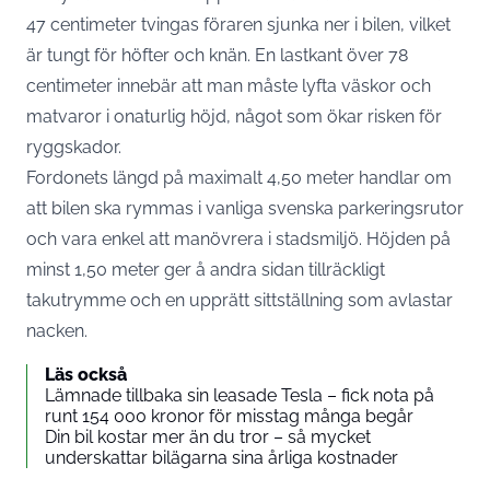
47 centimeter tvingas föraren sjunka ner i bilen, vilket
är tungt för höfter och knän. En lastkant över 78
centimeter innebär att man måste lyfta väskor och
matvaror i onaturlig höjd, något som ökar risken för
ryggskador.
Fordonets längd på maximalt 4,50 meter handlar om
att bilen ska rymmas i vanliga svenska parkeringsrutor
och vara enkel att manövrera i stadsmiljö. Höjden på
minst 1,50 meter ger å andra sidan tillräckligt
takutrymme och en upprätt sittställning som avlastar
nacken.
Läs också
Lämnade tillbaka sin leasade Tesla – fick nota på
runt 154 000 kronor för misstag många begår
Din bil kostar mer än du tror – så mycket
underskattar bilägarna sina årliga kostnader