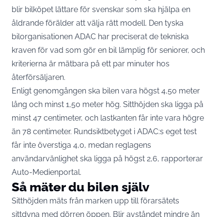
blir bilköpet lättare för svenskar som ska hjälpa en
åldrande förälder att välja rätt modell. Den tyska
bilorganisationen ADAC har
preciserat de tekniska
kraven
för vad som gör en bil lämplig för seniorer, och
kriterierna är mätbara på ett par minuter hos
återförsäljaren.
Enligt genomgången ska bilen vara högst 4,50 meter
lång och minst 1,50 meter hög. Sitthöjden ska ligga på
minst 47 centimeter, och lastkanten får inte vara högre
än 78 centimeter. Rundsiktbetyget i ADAC:s eget test
får inte överstiga 4,0, medan reglagens
användarvänlighet ska ligga på högst 2,6,
rapporterar
Auto-Medienportal
.
Så mäter du bilen själv
Sitthöjden mäts från marken upp till förarsätets
sittdyna med dörren öppen. Blir avståndet mindre än