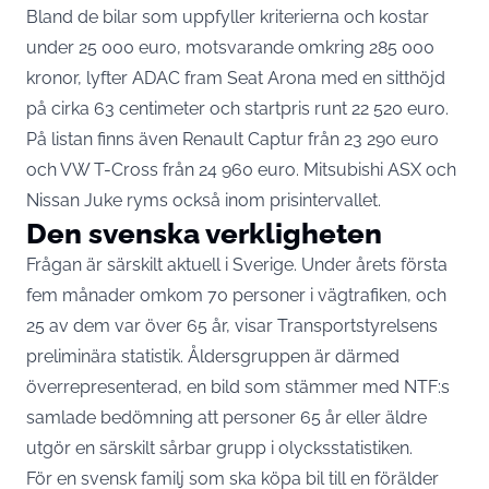
Bland de bilar som uppfyller kriterierna och kostar
under 25 000 euro, motsvarande omkring 285 000
kronor,
lyfter ADAC fram
Seat Arona med en sitthöjd
på cirka 63 centimeter och startpris runt 22 520 euro.
På listan finns även Renault Captur från 23 290 euro
och VW T-Cross från 24 960 euro. Mitsubishi ASX och
Nissan Juke ryms också inom prisintervallet.
Den svenska verkligheten
Frågan är särskilt aktuell i Sverige. Under årets första
fem månader omkom 70 personer i vägtrafiken, och
25 av dem var över 65 år,
visar Transportstyrelsens
preliminära statistik
. Åldersgruppen är därmed
överrepresenterad, en bild som stämmer med
NTF:s
samlade bedömning
att personer 65 år eller äldre
utgör en särskilt sårbar grupp i olycksstatistiken.
För en svensk familj som ska köpa bil till en förälder