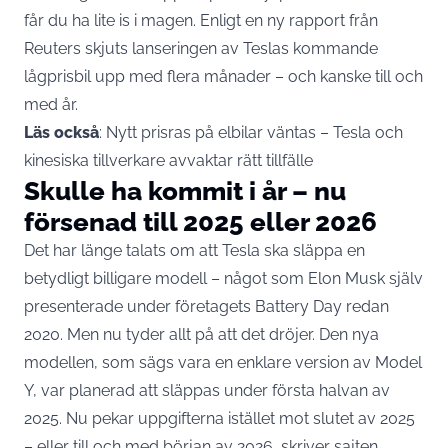
får du ha lite is i magen. Enligt en ny rapport från
Reuters skjuts lanseringen av Teslas kommande
lågprisbil upp med flera månader – och kanske till och
med år.
Läs också
:
Nytt prisras på elbilar väntas – Tesla och
kinesiska tillverkare avvaktar rätt tillfälle
Skulle ha kommit i år – nu
försenad till 2025 eller 2026
Det har länge talats om att
Tesla ska släppa en
betydligt billigare
modell – något som Elon Musk själv
presenterade under företagets Battery Day redan
2020. Men nu tyder allt på att det dröjer. Den nya
modellen, som sägs vara en enklare version av Model
Y, var planerad att släppas under första halvan av
2025. Nu pekar uppgifterna istället mot slutet av 2025
– eller till och med början av 2026, skriver sajten