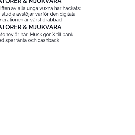
ATORER & MJUKVARA
lften av alla unga vuxna har hackats:
 studie avslöjar varför den digitala
nerationen är värst drabbad
ATORER & MJUKVARA
Money är här: Musk gör X till bank
d sparränta och cashback