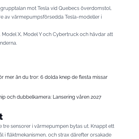
 grupptalan mot Tesla vid Quebecs överdomstol,
ägare av värmepumpsförsedda Tesla-modeller i
 Model X, Model Y och Cybertruck och hävdar att
underna.
ör mer än du tror: 6 dolda knep de flesta missar
chip och dubbelkamera: Lansering våren 2027
t
 tre sensorer i värmepumpen bytas ut. Knappt ett
l i fläktmekanismen, och strax därefter orsakade