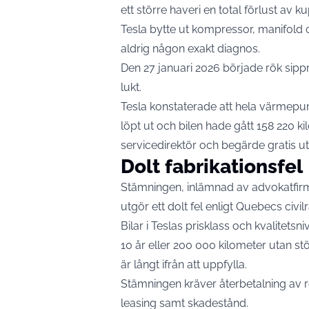
ett större haveri en total förlust av 
Tesla bytte ut kompressor, manifold 
aldrig någon exakt diagnos.
Den 27 januari 2026 började rök sippr
lukt.
Tesla konstaterade att hela värmep
löpt ut och bilen hade gått 158 220 k
servicedirektör och begärde gratis ut
Dolt fabrikationsfel
Stämningen, inlämnad av advokatfir
utgör ett dolt fel enligt Quebecs civ
Bilar i Teslas prisklass och kvalitet
10 år eller 200 000 kilometer utan st
är långt ifrån att uppfylla.
Stämningen kräver återbetalning av r
leasing samt skadestånd.