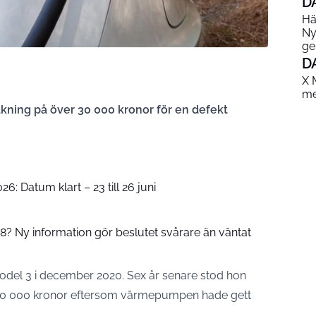
D
Hä
Ny
ge
D
X 
me
äkning på över 30 000 kronor för en defekt
: Datum klart – 23 till 26 juni
8? Ny information gör beslutet svårare än väntat
odel 3 i december 2020. Sex år senare stod hon
 30 000 kronor eftersom värmepumpen hade gett