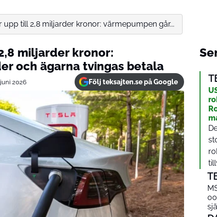
 upp till 2,8 miljarder kronor: värmepumpen går...
 2,8 miljarder kronor:
Sen
r och ägarna tvingas betala
T
Följ teksajten.se på Google
 juni 2026
US
r
Ro
m
De
st
ro
til
T
MS
00
sjä