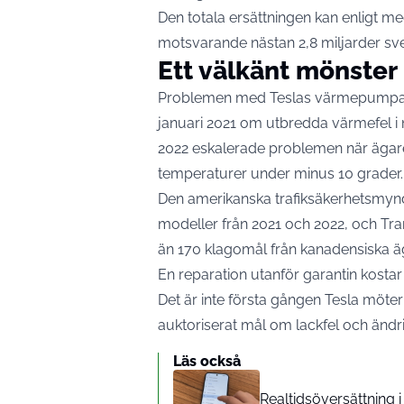
Den totala ersättningen kan enligt me
motsvarande nästan 2,8 miljarder sv
Ett välkänt mönster
Problemen med Teslas värmepumpar ä
januari 2021 om utbredda värmefel i 
2022 eskalerade problemen när ägare 
temperaturer under minus 10 grader.
Den amerikanska trafiksäkerhetsmynd
modeller från 2021 och 2022, och Tr
än 170 klagomål från kanadensiska äg
En reparation utanför garantin kosta
Det är inte första gången Tesla möter
auktoriserat mål om lackfel och änd
Läs också
Realtidsöversättning i