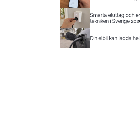
Smarta eluttag och e
tekniken i Sverige 202
Din elbil kan ladda he