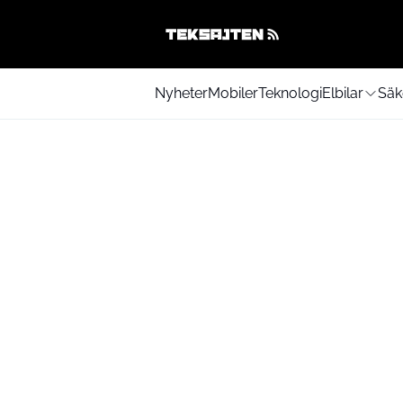
Nyheter
Mobiler
Teknologi
Elbilar
Säk