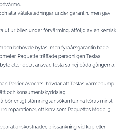
kupévärme.
och alla vätskeledningar under garantin, men gav
a ut ur bilen under förvärming, åtföljd av en kemisk
umpen behövde bytas, men fyraårsgarantin hade
ilometer. Paquette träffade personligen Teslas
byte eller delat ansvar. Tesla sa nej båda gångerna.
man Perrier Avocats, hävdar att Teslas värmepump
ilrätt och konsumentskyddslag.
snivå bör enligt stämningsansökan kunna köras minst
örre reparationer, ett krav som Paquettes Model 3
eparationskostnader, prissänkning vid köp eller