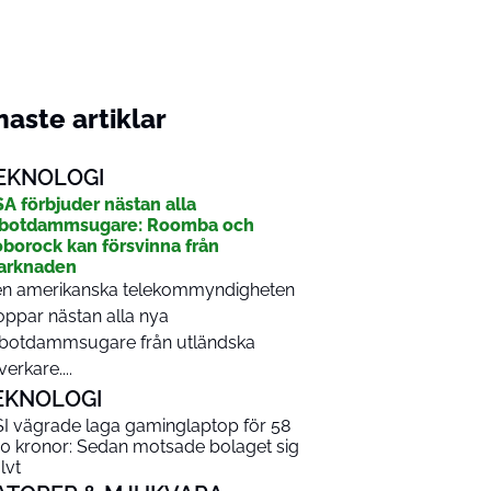
aste artiklar
EKNOLOGI
A förbjuder nästan alla
obotdammsugare: Roomba och
borock kan försvinna från
arknaden
n amerikanska telekommyndigheten
oppar nästan alla nya
botdammsugare från utländska
lverkare....
EKNOLOGI
I vägrade laga gaminglaptop för 58
0 kronor: Sedan motsade bolaget sig
lvt