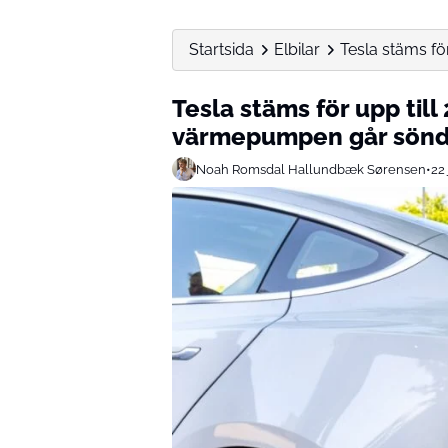
Startsida
Elbilar
Tesla stäms för
Tesla stäms för upp till
värmepumpen går sönde
Noah Romsdal Hallundbæk Sørensen
•
22