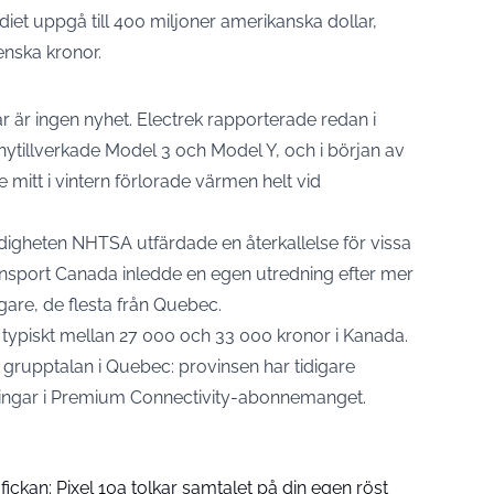
diet uppgå till 400 miljoner amerikanska dollar,
enska kronor.
r ingen nyhet. Electrek rapporterade redan i
nytillverkade Model 3 och Model Y, och i början av
mitt i vintern förlorade värmen helt vid
igheten NHTSA utfärdade en återkallelse för vissa
ansport Canada inledde en egen utredning efter mer
are, de flesta från Quebec.
r typiskt mellan 27 000 och 33 000 kronor i Kanada.
 grupptalan i Quebec: provinsen har tidigare
ringar i Premium Connectivity-abonnemanget.
 fickan: Pixel 10a tolkar samtalet på din egen röst