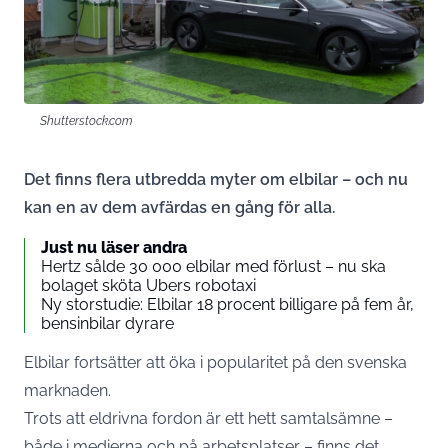
Shutterstock.com
Det finns flera utbredda myter om elbilar – och nu
kan en av dem avfärdas en gång för alla.
Just nu läser andra
Hertz sålde 30 000 elbilar med förlust – nu ska
bolaget sköta Ubers robotaxi
Ny storstudie: Elbilar 18 procent billigare på fem år,
bensinbilar dyrare
Elbilar fortsätter att öka i popularitet på den svenska
marknaden.
Trots att eldrivna fordon är ett hett samtalsämne –
både i medierna och på arbetsplatser – finns det