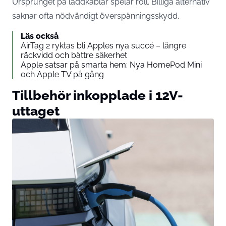
Ursprunget på laddkablar spelar roll. Billiga alternativ
saknar ofta nödvändigt överspänningsskydd.
Läs också
AirTag 2 ryktas bli Apples nya succé – längre
räckvidd och bättre säkerhet
Apple satsar på smarta hem: Nya HomePod Mini
och Apple TV på gång
Tillbehör inkopplade i 12V-
uttaget