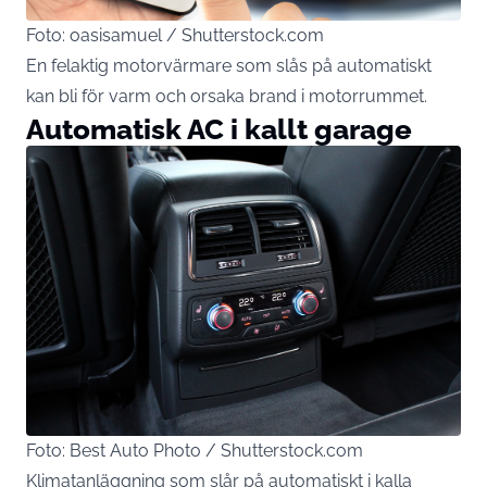
Foto: oasisamuel / Shutterstock.com
En felaktig motorvärmare som slås på automatiskt
kan bli för varm och orsaka brand i motorrummet.
Automatisk AC i kallt garage
Foto: Best Auto Photo / Shutterstock.com
Klimatanläggning som slår på automatiskt i kalla