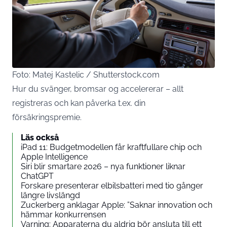
Foto: Matej Kastelic / Shutterstock.com
Hur du svänger, bromsar og accelererar – allt
registreras och kan påverka t.ex. din
försäkringspremie.
Läs också
iPad 11: Budgetmodellen får kraftfullare chip och
Apple Intelligence
Siri blir smartare 2026 – nya funktioner liknar
ChatGPT
Forskare presenterar elbilsbatteri med tio gånger
längre livslängd
Zuckerberg anklagar Apple: ”Saknar innovation och
hämmar konkurrensen
Varning: Apparaterna du aldrig bör ansluta till ett