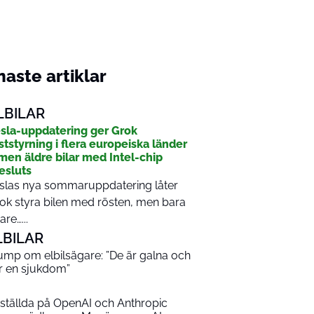
aste artiklar
LBILAR
sla-uppdatering ger Grok
ststyrning i flera europeiska länder
men äldre bilar med Intel-chip
esluts
slas nya sommaruppdatering låter
ok styra bilen med rösten, men bara
are…...
LBILAR
ump om elbilsägare: ”De är galna och
r en sjukdom”
ställda på OpenAI och Anthropic