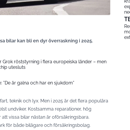
kr
ex
ne
T
Re
mo
ex
a bilar kan bli en dyr överraskning i 2025.
 Grok röststyrning i flera europeiska länder – men
chip utesluts
: ”De är galna och har en sjukdom”
rt, teknik och lyx. Men i 2025 är det flera populära
lst undviker. Kostsamma reparationer, hög
att vissa bilar nästan är oförsäkringsbara.
 för både bilägare och försäkringsbolag.