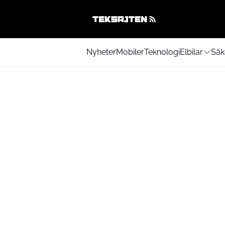
Nyheter
Mobiler
Teknologi
Elbilar
Säk