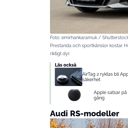
Foto: emirhankaramuk / Shuttersto
Prestanda och sportkänslor kostar. Hö
riktigt dyr.
Läs också
AirTag 2 ryktas bli A
säkerhet
Apple satsar p
gång
Audi RS-modeller