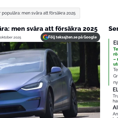
 populära: men svåra att försäkra 2025
ra: men svåra att försäkra 2025
Sen
Följ teksajten.se på Google
 oktober 2025
E
Te
rö
– 
ut
Te
Gr
ny
E
Tr
ha
AI
An