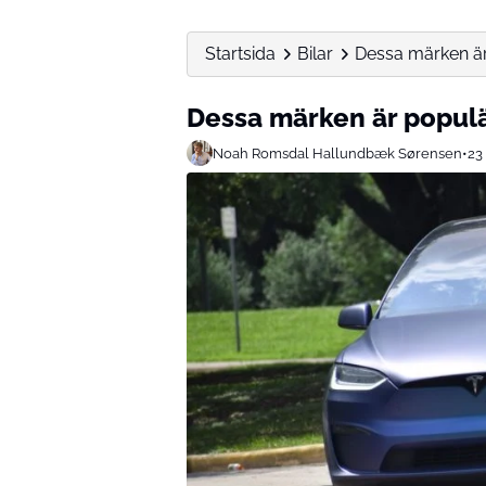
Startsida
Bilar
Dessa märken är
Dessa märken är populä
Noah Romsdal Hallundbæk Sørensen
•
23