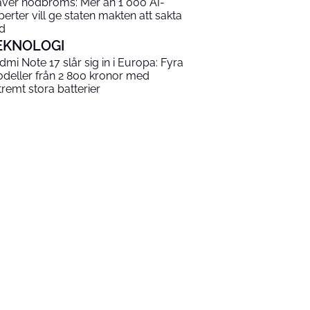
äver nödbroms: Mer än 1 000 AI-
perter vill ge staten makten att sakta
d
EKNOLOGI
dmi Note 17 slår sig in i Europa: Fyra
deller från 2 800 kronor med
tremt stora batterier