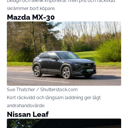
Design och teknik imponerar, men pris och räckvidd
skrämmer bort köpare.
Mazda MX-30
Sue Thatcher / Shutterstock.com
Kort räckvidd och långsam laddning ger lågt
andrahandsvärde.
Nissan Leaf