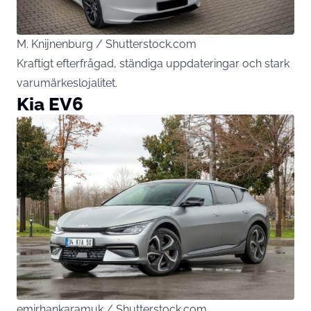
M. Knijnenburg / Shutterstock.com
Kraftigt efterfrågad, ständiga uppdateringar och stark
varumärkeslojalitet.
Kia EV6
emirhankaramuk / Shutterstock.com