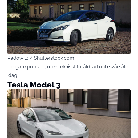
Radowitz / Shutterstock.com
Tidigare populär, men tekniskt föråldrad och svårsåld
idag.
Tesla Model 3