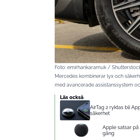
Foto: emirhankaramuk / Shuttersto
Mercedes kombinerar lyx och säkerhe
med avancerade assistanssystem och 
Läs också
AirTag 2 ryktas bli A
säkerhet
Apple satsar p
gång