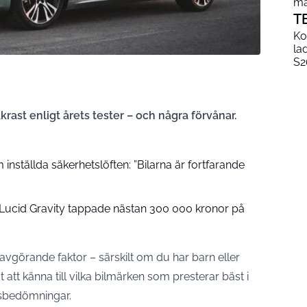
mä
T
Ko
la
S2
rast enligt årets tester – och några förvånar.
inställda säkerhetslöften: ”Bilarna är fortfarande
: Lucid Gravity tappade nästan 300 000 kronor på
avgörande faktor – särskilt om du har barn eller
t att känna till vilka bilmärken som presterar bäst i
sbedömningar.