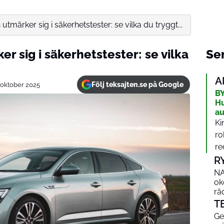
tmärker sig i säkerhetstester: se vilka du tryggt...
r sig i säkerhetstester: se vilka
Sen
A
Följ teksajten.se på Google
 oktober 2025
BY
Hu
au
Ki
ro
re
R
NA
ok
rä
T
Ge