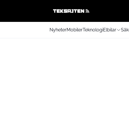
Nyheter
Mobiler
Teknologi
Elbilar
Säk