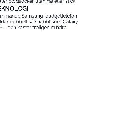
ter blodsocker utan nål eller stick
EKNOLOGI
mmande Samsung-budgettelefon
ddar dubbelt så snabbt som Galaxy
6 – och kostar troligen mindre