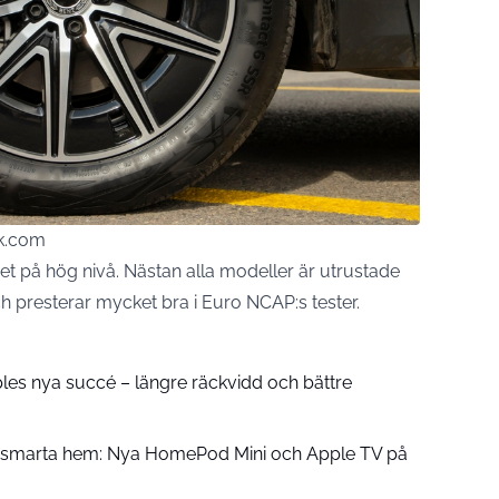
ck.com
t på hög nivå. Nästan alla modeller är utrustade
presterar mycket bra i Euro NCAP:s tester.
pples nya succé – längre räckvidd och bättre
å smarta hem: Nya HomePod Mini och Apple TV på