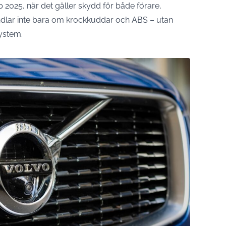
 2025, när det gäller skydd för både förare,
dlar inte bara om krockkuddar och ABS – utan
ystem.