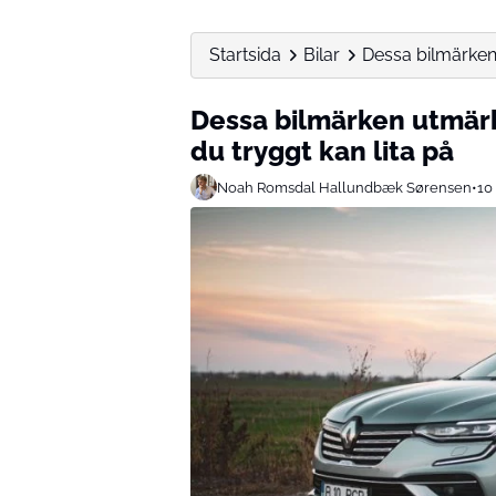
Startsida
Bilar
Dessa bilmärken u
Dessa bilmärken utmärke
du tryggt kan lita på
Noah Romsdal Hallundbæk Sørensen
•
10