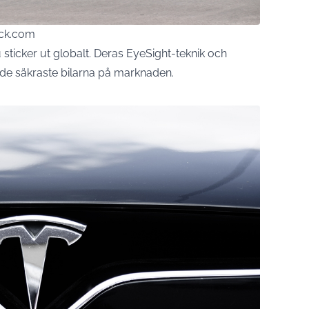
ock.com
u sticker ut globalt. Deras EyeSight-teknik och
 de säkraste bilarna på marknaden.