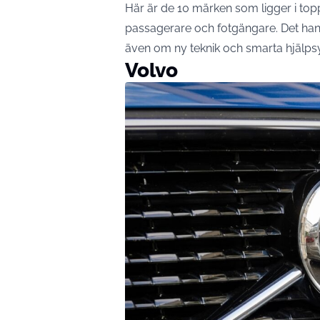
Här är de 10 märken som ligger i topp
passagerare och fotgängare. Det han
även om ny teknik och smarta hjälps
Volvo