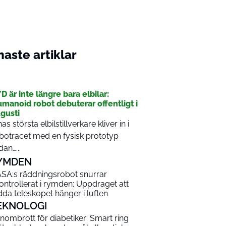
aste artiklar
I
D är inte längre bara elbilar:
manoid robot debuterar offentligt i
gusti
nas största elbilstillverkare kliver in i
botracet med en fysisk prototyp
dan…...
YMDEN
SA:s räddningsrobot snurrar
ontrollerat i rymden: Uppdraget att
dda teleskopet hänger i luften
EKNOLOGI
nombrott för diabetiker: Smart ring