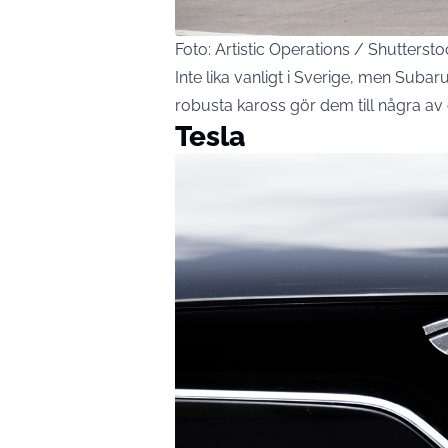
Foto: Artistic Operations / Shutterst
Inte lika vanligt i Sverige, men Subar
robusta kaross gör dem till några av
Tesla