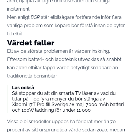
åren, hjälpta av lägre driftkostnader och statliga
incitament.
Men enligt
BGR
står elbilsägare fortfarande inför flera
vanliga problem som köpare bör förstå innan de byter
till elbil.
Värdet faller
Ett av de största problemen är värdeminskning.
Eftersom batteri- och laddteknik utvecklas så snabbt
kan äldre elbilar tappa värde betydligt snabbare än
traditionella bensinbilar.
Läs också
Så stoppar du att din smarta TV läser av vad du
tittar på – de fyra menyer du bör stänga av
Xiaomi 17T Pro till Sverige 28 maj: 7000 mAh batteri
och 100W laddning för under 11 000
Vissa elbilsmodeller uppges ha förlorat mer än 70
procent av sitt ursprungliga värde sedan 2020, medan