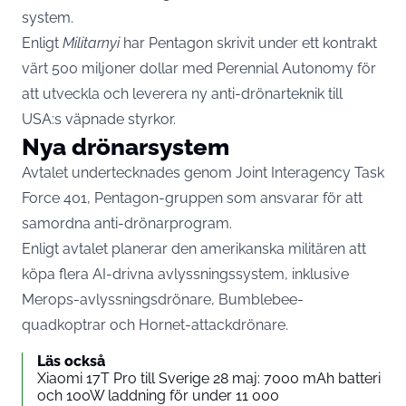
system.
Enligt
Militarnyi
har Pentagon skrivit under ett kontrakt
värt 500 miljoner dollar med Perennial Autonomy för
att utveckla och leverera ny anti-drönarteknik till
USA:s väpnade styrkor.
Nya drönarsystem
Avtalet undertecknades genom Joint Interagency Task
Force 401, Pentagon-gruppen som ansvarar för att
samordna anti-drönarprogram.
Enligt avtalet planerar den amerikanska militären att
köpa flera AI-drivna avlyssningssystem, inklusive
Merops-avlyssningsdrönare, Bumblebee-
quadkoptrar och Hornet-attackdrönare.
Läs också
Xiaomi 17T Pro till Sverige 28 maj: 7000 mAh batteri
och 100W laddning för under 11 000