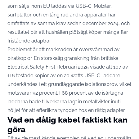
som säljs inom EU laddas via USB-C. Mobiler,
surfplattor och en lång rad andra apparater har
omfattats av samma krav
sedan december 2024
, och
resultatet blir att hushållen plötsligt köper många fler
fristående adaptrar.
Problemet är att marknaden är översvämmad av
piratkopior. En storskalig granskning från brittiska
Electrical Safety First i februari 2025 visade att
107 av
116 testade kopior av en 20 watts USB-C-laddare
underkändes
i ett grundläggande isolationsprov, vilket
motsvarar 92 procent. I 68 procent av de isärtagna
laddarna hade tillverkarna lagt in metallvikter inuti
höljet för att efterlikna tyngden hos en riktig adapter.
Vad en dålig kabel faktiskt kan
göra
Ett av de mest kända exemplen på vad en undermålig