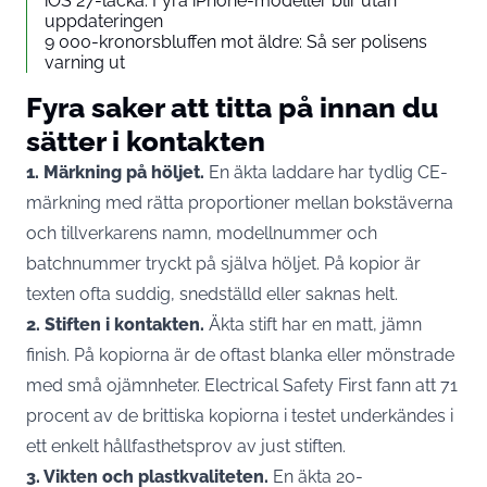
iOS 27-läcka: Fyra iPhone-modeller blir utan
uppdateringen
9 000-kronorsbluffen mot äldre: Så ser polisens
varning ut
Fyra saker att titta på innan du
sätter i kontakten
1. Märkning på höljet.
En äkta laddare har tydlig CE-
märkning med rätta proportioner mellan bokstäverna
och tillverkarens namn, modellnummer och
batchnummer tryckt på själva höljet. På kopior är
texten ofta suddig, snedställd eller saknas helt.
2. Stiften i kontakten.
Äkta stift har en matt, jämn
finish. På kopiorna är de oftast blanka eller mönstrade
med små ojämnheter. Electrical Safety First fann att
71
procent av de brittiska kopiorna i testet
underkändes i
ett enkelt hållfasthetsprov av just stiften.
3. Vikten och plastkvaliteten.
En äkta 20-