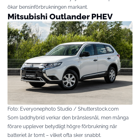
ökar bensinförbrukningen markant.
Mitsubishi Outlander PHEV
Foto: Everyonephoto Studio / Shutterstock.com
Som laddhybrid verkar den bränslesnål, men många
förare upplever betydligt högre förbrukning när
batteriet är tomt – vilket ofta sker snabbt.