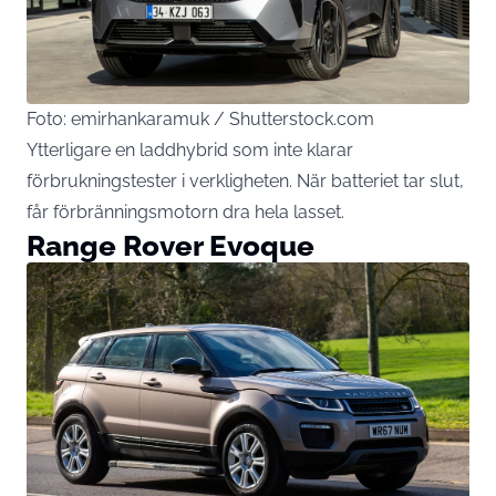
Foto: emirhankaramuk / Shutterstock.com
Ytterligare en laddhybrid som inte klarar
förbrukningstester i verkligheten. När batteriet tar slut,
får förbränningsmotorn dra hela lasset.
Range Rover Evoque