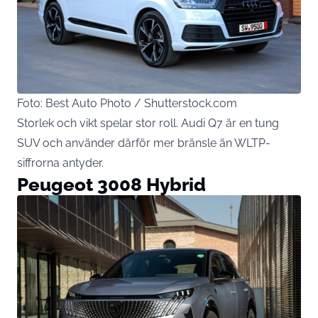
Foto: Best Auto Photo / Shutterstock.com
Storlek och vikt spelar stor roll. Audi Q7 är en tung
SUV och använder därför mer bränsle än WLTP-
siffrorna antyder.
Peugeot 3008 Hybrid