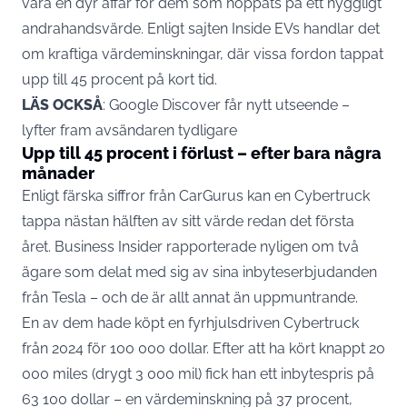
vara en dyr affär för dem som hoppats på ett hyggligt
andrahandsvärde. Enligt sajten Inside EVs handlar det
om kraftiga värdeminskningar, där vissa fordon tappat
upp till 45 procent på kort tid.
LÄS OCKSÅ
:
Google Discover får nytt utseende –
lyfter fram avsändaren tydligare
Upp till 45 procent i förlust – efter bara några
månader
Enligt färska siffror från CarGurus kan en Cybertruck
tappa nästan hälften av sitt värde redan det första
året. Business Insider rapporterade nyligen om två
ägare som delat med sig av sina inbyteserbjudanden
från
Tesla
– och de är allt annat än uppmuntrande.
En av dem hade köpt en fyrhjulsdriven Cybertruck
från 2024 för 100 000 dollar. Efter att ha kört knappt 20
000 miles (drygt 3 000 mil) fick han ett inbytespris på
63 100 dollar – en värdeminskning på 37 procent,