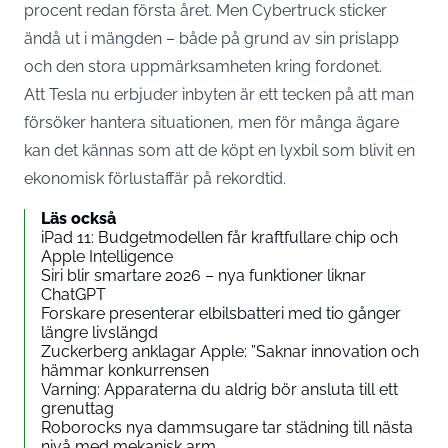
procent redan första året. Men Cybertruck sticker
ändå ut i mängden – både på grund av sin prislapp
och den stora uppmärksamheten kring fordonet.
Att Tesla nu erbjuder inbyten är ett tecken på att man
försöker hantera situationen, men för många ägare
kan det kännas som att de köpt en lyxbil som blivit en
ekonomisk förlustaffär på rekordtid.
Läs också
iPad 11: Budgetmodellen får kraftfullare chip och
Apple Intelligence
Siri blir smartare 2026 – nya funktioner liknar
ChatGPT
Forskare presenterar elbilsbatteri med tio gånger
längre livslängd
Zuckerberg anklagar Apple: ”Saknar innovation och
hämmar konkurrensen
Varning: Apparaterna du aldrig bör ansluta till ett
grenuttag
Roborocks nya dammsugare tar städning till nästa
nivå med mekanisk arm