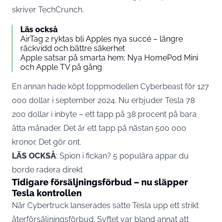
skriver
TechCrunch
.
Läs också
AirTag 2 ryktas bli Apples nya succé – längre
räckvidd och bättre säkerhet
Apple satsar på smarta hem: Nya HomePod Mini
och Apple TV på gång
En annan hade köpt toppmodellen Cyberbeast för 127
000 dollar i september 2024. Nu erbjuder
Tesla
78
200 dollar i inbyte – ett tapp på 38 procent på bara
åtta månader. Det är ett tapp på nästan 500 000
kronor. Det gör ont.
LÄS OCKSÅ
:
Spion i fickan? 5 populära appar du
borde radera direkt
Tidigare försäljningsförbud – nu släpper
Tesla kontrollen
När Cybertruck lanserades satte Tesla upp ett strikt
återförsäljningsförbud. Syftet var bland annat att