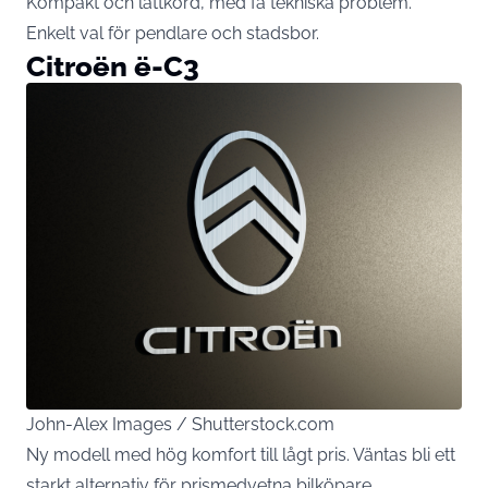
Kompakt och lättkörd, med få tekniska problem.
Enkelt val för pendlare och stadsbor.
Citroën ë-C3
John-Alex Images / Shutterstock.com
Ny modell med hög komfort till lågt pris. Väntas bli ett
starkt alternativ för prismedvetna bilköpare.