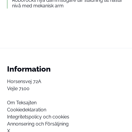
Roborocks nya dammsugare tar städning till nästa
nivå med mekanisk arm
Information
Horsensvej 72A
Vejle 7100
Om Teksajten
Cookiedeklaration
Integritetspolicy och cookies
Annonsering och Försäljning
X