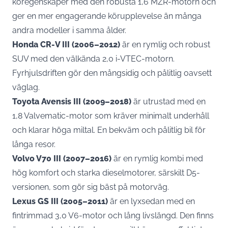
köregenskaper med den robusta 1,6 MZR-motorn och
ger en mer engagerande körupplevelse än många
andra modeller i samma ålder.
Honda CR-V III (2006–2012)
är en rymlig och robust
SUV med den välkända 2,0 i-VTEC-motorn.
Fyrhjulsdriften gör den mångsidig och pålitlig oavsett
väglag.
Toyota Avensis III (2009–2018)
är utrustad med en
1,8 Valvematic-motor som kräver minimalt underhåll
och klarar höga miltal. En bekväm och pålitlig bil för
långa resor.
Volvo V70 III (2007–2016)
är en rymlig kombi med
hög komfort och starka dieselmotorer, särskilt D5-
versionen, som gör sig bäst på motorväg.
Lexus GS III (2005–2011)
är en lyxsedan med en
fintrimmad 3,0 V6-motor och lång livslängd. Den finns