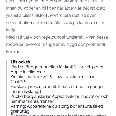
även som hybrid för den som vill köra mer effektivt.
Innan du köper en bil i den här åldern är det klokt att
granska bilens historik, kontrollera rost, se över
serviceboken och undersöka skick på kamrem eller
kedja.
Med rätt val – och regelbundet underhåll – kan dessa
modeller leverera många år av trygg och problemfri
körning.
Läs också
iPad 11: Budgetmodellen får kraftfullare chip och
Apple Intelligence
Siri blir smartare 2026 – nya funktioner liknar
ChatGPT
Forskare presenterar elbilsbatteri med tio gånger
längre livslängd
Zuckerberg anklagar Apple: ”Saknar innovation och
hämmar konkurrensen
Varning: Apparaterna du aldrig bör ansluta till ett
grenuttag