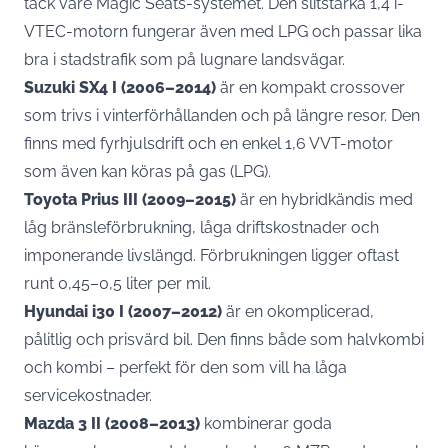
tack vare Magic Seats-systemet. Den slitstarka 1,4 i-
VTEC-motorn fungerar även med LPG och passar lika
bra i stadstrafik som på lugnare landsvägar.
Suzuki SX4 I (2006–2014)
är en kompakt crossover
som trivs i vinterförhållanden och på längre resor. Den
finns med fyrhjulsdrift och en enkel 1,6 VVT-motor
som även kan köras på gas (LPG).
Toyota Prius III (2009–2015)
är en hybridkändis med
låg bränsleförbrukning, låga driftskostnader och
imponerande livslängd. Förbrukningen ligger oftast
runt 0,45–0,5 liter per mil.
Hyundai i30 I (2007–2012)
är en okomplicerad,
pålitlig och prisvärd bil. Den finns både som halvkombi
och kombi – perfekt för den som vill ha låga
servicekostnader.
Mazda 3 II (2008–2013)
kombinerar goda