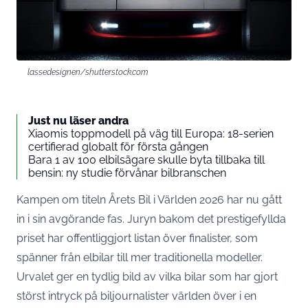
lassedesignen/shutterstock.com
Just nu läser andra
Xiaomis toppmodell på väg till Europa: 18-serien
certifierad globalt för första gången
Bara 1 av 100 elbilsägare skulle byta tillbaka till
bensin: ny studie förvånar bilbranschen
Kampen om titeln Årets Bil i Världen 2026 har nu gått
in i sin avgörande fas. Juryn bakom det prestigefyllda
priset har offentliggjort listan över finalister, som
spänner från elbilar till mer traditionella modeller.
Urvalet ger en tydlig bild av vilka bilar som har gjort
störst intryck på biljournalister världen över i en