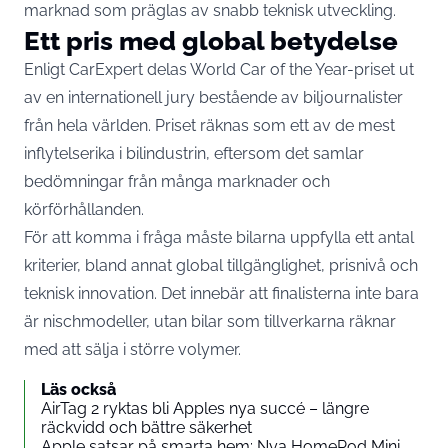
marknad som präglas av snabb teknisk utveckling.
Ett pris med global betydelse
Enligt CarExpert delas World Car of the Year-priset ut
av en internationell jury bestående av biljournalister
från hela världen. Priset räknas som ett av de mest
inflytelserika i bilindustrin, eftersom det samlar
bedömningar från många marknader och
körförhållanden.
För att komma i fråga måste bilarna uppfylla ett antal
kriterier, bland annat global tillgänglighet, prisnivå och
teknisk innovation. Det innebär att finalisterna inte bara
är nischmodeller, utan bilar som tillverkarna räknar
med att sälja i större volymer.
Läs också
AirTag 2 ryktas bli Apples nya succé – längre
räckvidd och bättre säkerhet
Apple satsar på smarta hem: Nya HomePod Mini