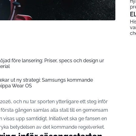
ny
pr
E
Hi
va
ch
öjad före lansering: Priser, specs och design ur
erial
pekar ut ny strategi: Samsungs kommande
skippa Wear OS
2026, och nu tar sporten ytterligare ett steg inför
första gången samlas alla stall till en gemensam
visas upp samtidigt. Initiativet ska ge fansen en
tryka betydelsen av det kommande regelverket.