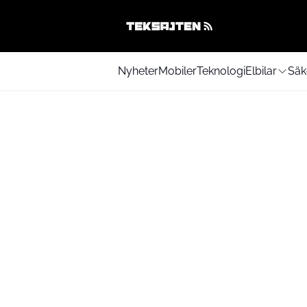
Nyheter
Mobiler
Teknologi
Elbilar
Säk