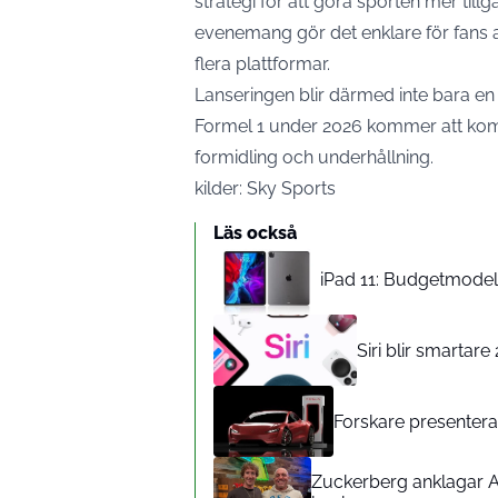
strategi för att göra sporten mer tillg
evenemang gör det enklare för fans a
flera plattformar.
Lanseringen blir därmed inte bara en 
Formel 1 under 2026 kommer att komb
formidling och underhållning.
kilder:
Sky Sports
Läs också
iPad 11: Budgetmodelle
Siri blir smartar
Forskare presenterar
Zuckerberg anklagar A