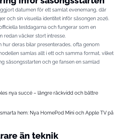
ing inför säsongsstarten
tliggjort datumen för ett samlat evenemang, där
ger och sin visuella identitet inför säsongen 2026.
fficiella testdagarna och fungerar som en
redan väcker stort intresse.
och hur deras bilar presenterades, ofta genom
ellen samlas allt i ett och samma format, vilket
ng säsongsstarten och ge fansen en samlad
pples nya succé – längre räckvidd och bättre
å smarta hem: Nya HomePod Mini och Apple TV på
rare än teknik