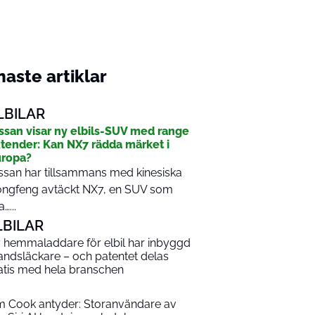
aste artiklar
LBILAR
ssan visar ny elbils-SUV med range
tender: Kan NX7 rädda märket i
ropa?
ssan har tillsammans med kinesiska
ngfeng avtäckt NX7, en SUV som
…...
LBILAR
 hemmaladdare för elbil har inbyggd
andsläckare – och patentet delas
atis med hela branschen
m Cook antyder: Storanvändare av