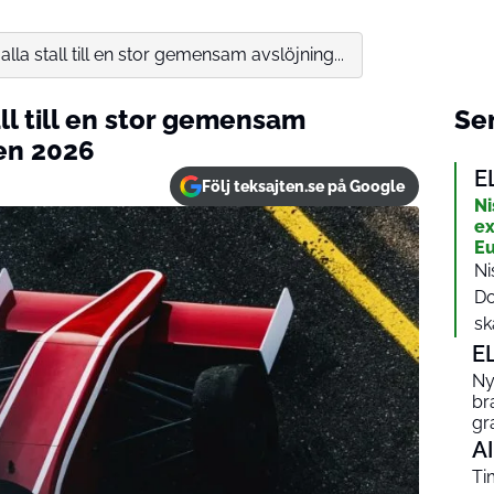
lla stall till en stor gemensam avslöjning...
all till en stor gemensam
Sen
gen 2026
E
Följ teksajten.se på Google
Ni
ex
Eu
Ni
Do
ska
E
Ny
br
gr
AI
Ti