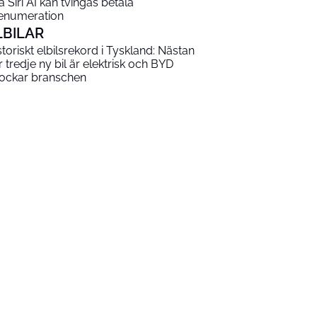
a Siri AI kan tvingas betala
enumeration
LBILAR
storiskt elbilsrekord i Tyskland: Nästan
r tredje ny bil är elektrisk och BYD
ockar branschen