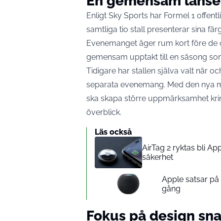
En gemensam lanser
Enligt Sky Sports har Formel 1 offen
samtliga tio stall presenterar sina fär
Evenemanget äger rum kort före de o
gemensam upptakt till en säsong som 
Tidigare har stallen själva valt när 
separata evenemang. Med den nya mod
ska skapa större uppmärksamhet kri
överblick.
Läs också
AirTag 2 ryktas bli A
säkerhet
Apple satsar p
gång
Fokus på design sna