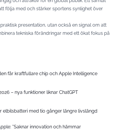
änglig och attraktiv för en global publik. Ett samlat
tt följa med och stärker sportens synlighet över
praktisk presentation, utan också en signal om att
inera tekniska förändringar med ett ökat fokus på
n får kraftfullare chip och Apple Intelligence
e 2026 – nya funktioner liknar ChatGPT
 elbilsbatteri med tio gånger längre livslängd
pple: ”Saknar innovation och hämmar