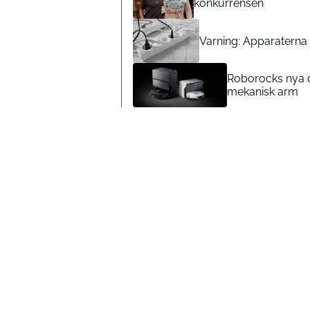
konkurrensen
Varning: Apparaterna d
Roborocks nya d
mekanisk arm