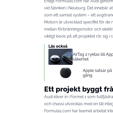
Enligt Formula1.com har Audi genomfö
vid fabriken i Neuburg. Det innebär a
som ett samlat system – ett avgörande
Motorn är utvecklad specifikt för de 
mellan förbränningsmotor och elektris
viktigt bevis på att projektet rör sig i 
Läs också
AirTag 2 ryktas bli A
säkerhet
Apple satsar p
gång
Ett projekt byggt f
Audi kliver in i Formel 1 som fullfjäd
och chassi utvecklas med en tät integ
Formula1.com har teamet arbetat int