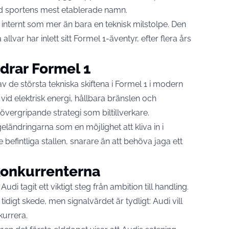
d sportens mest etablerade namn.
internt som mer än bara en teknisk milstolpe. Den
lvar har inlett sitt Formel 1-äventyr, efter flera års
drar Formel 1
 de största tekniska skiftena i Formel 1 i modern
 vid elektrisk energi, hållbara bränslen och
is övergripande strategi som biltillverkare.
eländringarna som en möjlighet att kliva in i
befintliga stallen, snarare än att behöva jaga ett
l konkurrenterna
i tagit ett viktigt steg från ambition till handling.
 tidigt skede, men signalvärdet är tydligt: Audi vill
kurrera.