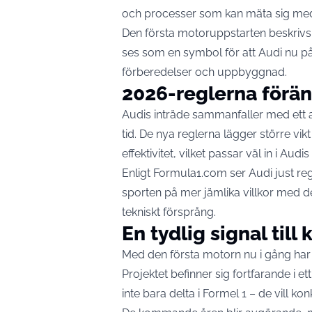
och processer som kan mäta sig me
Den första motoruppstarten beskrivs 
ses som en symbol för att Audi nu på al
förberedelser och uppbyggnad.
2026-reglerna förän
Audis inträde sammanfaller med ett av
tid. De nya reglerna lägger större vikt
effektivitet, vilket passar väl in i Aud
Enligt Formula1.com ser Audi just reg
sporten på mer jämlika villkor med de 
tekniskt försprång.
En tydlig signal til
Med den första motorn nu i gång har Aud
Projektet befinner sig fortfarande i ett
inte bara delta i Formel 1 – de vill kon