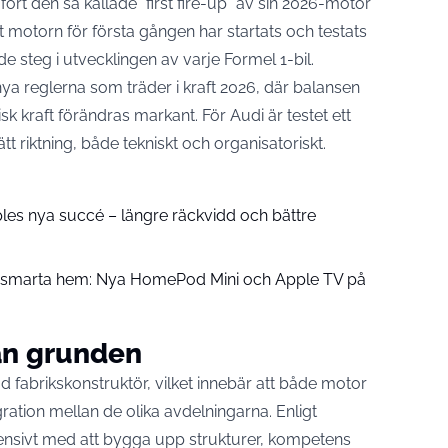
rt den så kallade ”first fire-up” av sin 2026-motor
tt motorn för första gången har startats och testats
 steg i utvecklingen av varje Formel 1-bil.
nya reglerna som träder i kraft 2026, där balansen
k kraft förändras markant. För Audi är testet ett
rätt riktning, både tekniskt och organisatoriskt.
pples nya succé – längre räckvidd och bättre
å smarta hem: Nya HomePod Mini och Apple TV på
rån grunden
rad fabrikskonstruktör, vilket innebär att både motor
ration mellan de olika avdelningarna. Enligt
ensivt med att bygga upp strukturer, kompetens