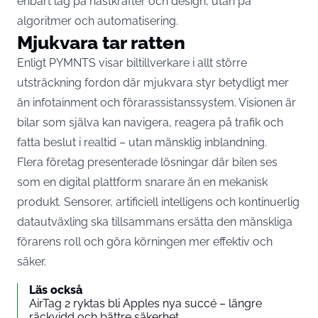
enbart låg på hästkrafter och design, utan på
algoritmer och automatisering.
Mjukvara tar ratten
Enligt PYMNTS visar biltillverkare i allt större
utsträckning fordon där mjukvara styr betydligt mer
än infotainment och förarassistanssystem. Visionen är
bilar som själva kan navigera, reagera på trafik och
fatta beslut i realtid – utan mänsklig inblandning.
Flera företag presenterade lösningar där bilen ses
som en digital plattform snarare än en mekanisk
produkt. Sensorer, artificiell intelligens och kontinuerlig
datautväxling ska tillsammans ersätta den mänskliga
förarens roll och göra körningen mer effektiv och
säker.
Läs också
AirTag 2 ryktas bli Apples nya succé – längre
räckvidd och bättre säkerhet