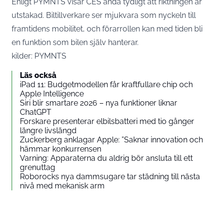
Enligt PYMNTS visar CES ändå tydligt att riktningen är
utstakad. Biltillverkare ser mjukvara som nyckeln till
framtidens mobilitet, och förarrollen kan med tiden bli
en funktion som bilen själv hanterar.
kilder:
PYMNTS
Läs också
iPad 11: Budgetmodellen får kraftfullare chip och
Apple Intelligence
Siri blir smartare 2026 – nya funktioner liknar
ChatGPT
Forskare presenterar elbilsbatteri med tio gånger
längre livslängd
Zuckerberg anklagar Apple: ”Saknar innovation och
hämmar konkurrensen
Varning: Apparaterna du aldrig bör ansluta till ett
grenuttag
Roborocks nya dammsugare tar städning till nästa
nivå med mekanisk arm