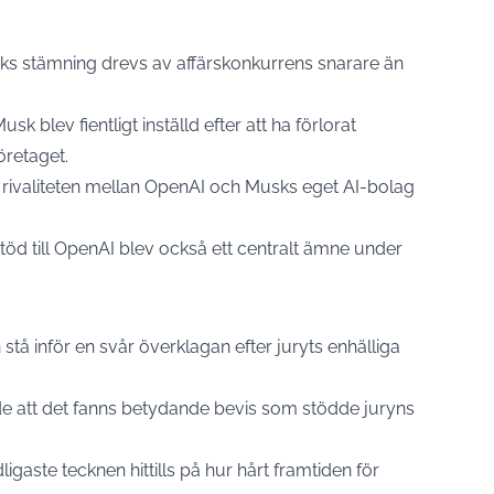
s stämning drevs av affärskonkurrens snarare än
k blev fientligt inställd efter att ha förlorat
öretaget.
 rivaliteten mellan OpenAI och Musks eget AI-bolag
öd till OpenAI blev också ett centralt ämne under
stå inför en svår överklagan efter juryts enhälliga
att det fanns betydande bevis som stödde juryns
ligaste tecknen hittills på hur hårt framtiden för