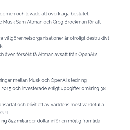
 domen och lovade att överklaga beslutet.
ade Musk Sam Altman och Greg Brockman för att
dra välgörenhetsorganisationer är otroligt destruktivt
k.
h även försökt få Altman avsatt från OpenAI:s
ningar mellan Musk och OpenAI:s ledning.
015 och investerade enligt uppgifter omkring 38
sartat och blivit ett av världens mest värdefulla
tGPT.
ng 852 miljarder dollar inför en möjlig framtida