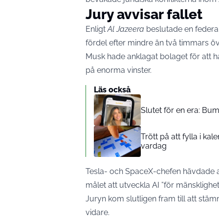
Jury avvisar fallet
Enligt
Al Jazeera
beslutade en federal j
fördel efter mindre än två timmars ö
Musk hade anklagat bolaget för att ha
på enorma vinster.
Läs också
Slutet för en era: Bum
Trött på att fylla i k
vardag
Tesla- och SpaceX-chefen hävdade a
målet att utveckla AI ”för mänsklighet
Juryn kom slutligen fram till att stäm
vidare.