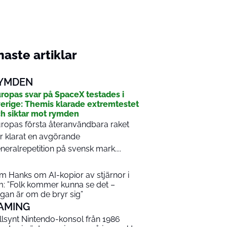
aste artiklar
YMDEN
ropas svar på SpaceX testades i
erige: Themis klarade extremtestet
h siktar mot rymden
ropas första återanvändbara raket
r klarat en avgörande
neralrepetition på svensk mark....
m Hanks om AI-kopior av stjärnor i
lm: ”Folk kommer kunna se det –
ågan är om de bryr sig”
AMING
llsynt Nintendo-konsol från 1986