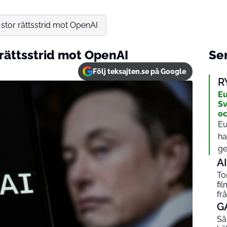
 stor rättsstrid mot OpenAI
 rättsstrid mot OpenAI
Sen
Följ teksajten.se på Google
R
Eu
Sv
oc
Eu
ha
ge
AI
To
fi
fr
G
Sä