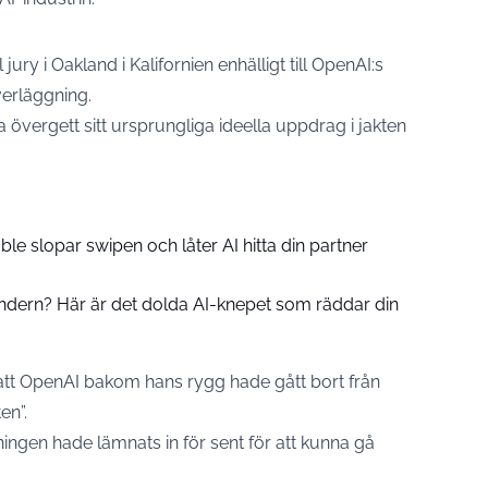
ury i Oakland i Kalifornien enhälligt till OpenAI:s
verläggning.
 övergett sitt ursprungliga ideella uppdrag i jakten
ble slopar swipen och låter AI hitta din partner
alendern? Här är det dolda AI-knepet som räddar din
tt OpenAI bakom hans rygg hade gått bort från
en”.
ningen hade lämnats in för sent för att kunna gå