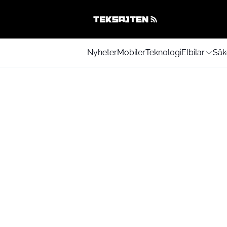
Nyheter
Mobiler
Teknologi
Elbilar
Säk