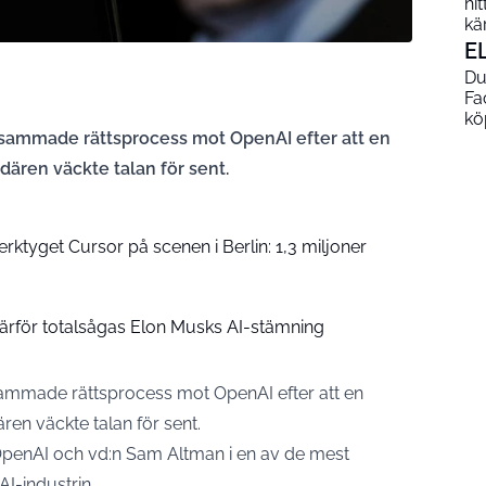
hi
kä
E
Du
Fa
kö
ksammade rättsprocess mot OpenAI efter att en
rdären väckte talan för sent.
rktyget Cursor på scenen i Berlin: 1,3 miljoner
Därför totalsågas Elon Musks AI-stämning
ammade rättsprocess mot OpenAI efter att en
ären väckte talan för sent.
 OpenAI och vd:n Sam Altman i en av de mest
AI-industrin.