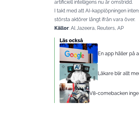
artificiell intelligens nu är omstridd.
I takt med att AI-kapplöpningen inten
största aktörer långt ifrån vara över.
Källor
: Al Jazeera, Reuters, AP
Läs också
En app håller på a
Läkare blir allt m
V8-comebacken ingen