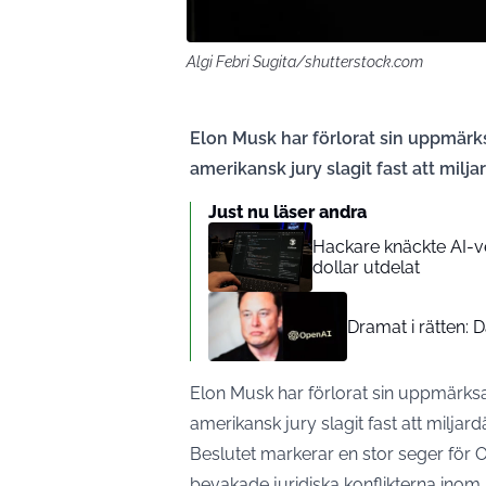
Algi Febri Sugita/shutterstock.com
Elon Musk har förlorat sin uppmär
amerikansk jury slagit fast att milja
Just nu läser andra
Hackare knäckte AI-ve
dollar utdelat
Dramat i rätten: 
Elon Musk har förlorat sin uppmärks
amerikansk jury slagit fast att miljard
Beslutet markerar en stor seger för
bevakade juridiska konflikterna inom 