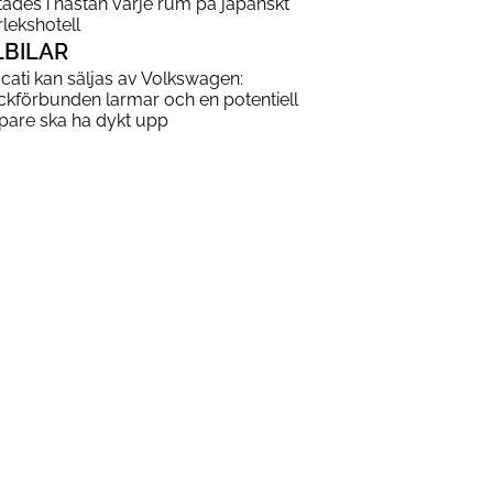
ttades i nästan varje rum på japanskt
rlekshotell
LBILAR
cati kan säljas av Volkswagen:
ckförbunden larmar och en potentiell
pare ska ha dykt upp