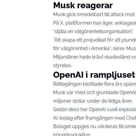
Musk reagerar
Musk gick omedelbart till attack mot
På X, plattformen han äger, anklag
”stjäla en välgörenhetsorganisation”.
”Att skapa ett prejudikat för att plun
för välgörenhet i Amerika”, skrev Mus
Miljardären hade krävt skadestånd oc
styrelse.
OpenAI i rampljuset
Rättegången blottlade flera års spän
Musk var med och grundade OpenAI 2
miljoner dollar under de tidiga åren.
Sedan dess har OpenAI vuxit explosion
AI-bolag efter framgången med Cha
Bolaget uppges nu värderas till omkri
börsintroduktion.