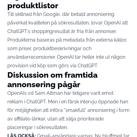
produktlistor
Till skillnad från
Google
, där betald annonsering
påverkat kvaliteten på sökresultaten, lovar OpenAI att
ChatGPT:s shoppingresultat är fria från annonser.
Produkterna baseras på metadata från externa källor,
som priser, produktbeskrivningar och
användarrecensioner. OpenAI tar heller inte ut någon
provision vid köp som görs via ChatGPT.
Diskussion om framtida
annonsering pågår
OpenAIs vd Sam Altman har tidigare varit emot
reklam i ChatGPT. Men i en färsk intervju öppnade han
för möjligheten att införa ”smakfull” annonsering i form
av affiliate-länkar, utan att sälja prioriterade
placeringar i sökresultaten.
LÄS OCKSÅ:
Gmail-användare varnas: Ny bluffmejl tar