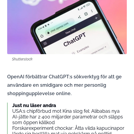
Shutterstock
OpenAI förbättrar ChatGPT:s sökverktyg för att ge
användare en smidigare och mer personlig
shoppingupplevelse online.
Just nu läser andra
USA:s chipförbud mot Kina slog fel: Alibabas nya
AI-jätte har 2 400 miljarder parametrar och släpps
som öppen källkod
Forskarexperiment chockar: Åtta vilda kapucinapor
lärde sig beställa mat via pekskärm på nolltid