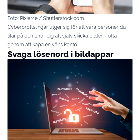
Foto: PixieMe / Shutterstock.com
Cyberbrottslingar utger sig för att vara personer du
litar på och lurar dig att själv skicka bilder – ofta
genom att kapa en väns konto.
Svaga lösenord i bildappar