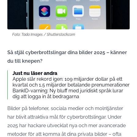
Foto: Tada Images / Shutterstock.com
Så stjäl cyberbrottslingar dina bilder 2025 – känner
du till knepen?
Just nu läser andra
Apple slår rekord igen: 109 miljarder dollar på ett
kvartal och 1,5 miljarder betalande prenumerationer
BankID-varning: Ny bluff med juridiskt språk lurar
dig att logga in åt bedragarna
Bilder på telefoner, sociala medier och molntjänster
har blivit attraktiva mål för cyberbrottslingar. Under
2025 har hackare utvecklat nya och mer avancerade
metoder för att komma åt dina privata bilder – ofta