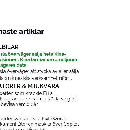
aste artiklar
LBILAR
sla överväger sälja hela Kina-
visionen: Kina larmar om 2 miljoner
lägares data
sla överväger att stycka av eller sälja
la sin kinesiska verksamhet inför…...
ATORER & MJUKVARA
perten som knäckte EU:s
dersgräns-app varnar: Nästa steg blir
t bevisa vem du är
perten varnar: Dold text i Word-
kument låter en mask ta över Copilot
 sprida sig i dina filer