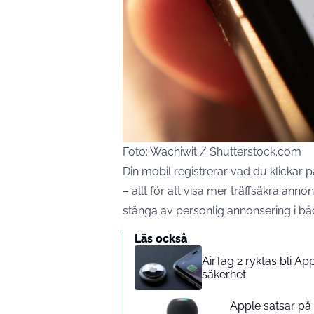
Foto: Wachiwit / Shutterstock.com
Din
mobil
registrerar vad du klickar 
– allt för att visa mer träffsäkra ann
stänga av personlig annonsering i b
Läs också
AirTag 2 ryktas bli A
säkerhet
Apple satsar p