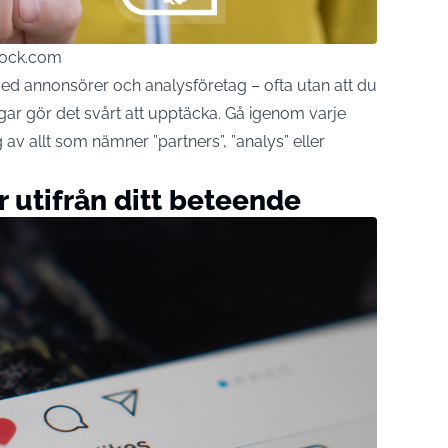
tock.com
ed annonsörer och analysföretag – ofta utan att du
ngar gör det svårt att upptäcka. Gå igenom varje
 av allt som nämner ”partners”, ”analys” eller
utifrån ditt beteende