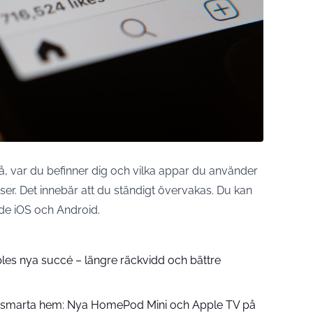
på, var du befinner dig och vilka appar du använder
onser. Det innebär att du ständigt övervakas. Du kan
åde iOS och
Android
.
pples nya succé – längre räckvidd och bättre
å smarta hem: Nya HomePod Mini och Apple TV på