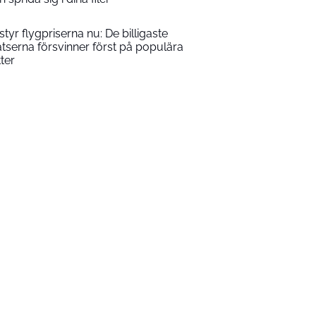
 styr flygpriserna nu: De billigaste
atserna försvinner först på populära
tter