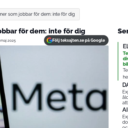
ner som jobbar för dem: inte för dig
bbar för dem: inte för dig
Sen
Följ teksajten.se på Google
 maj 2025
E
Te
di
bi
Te
he
D
Ex
ål
at
AI
Ex
do
och