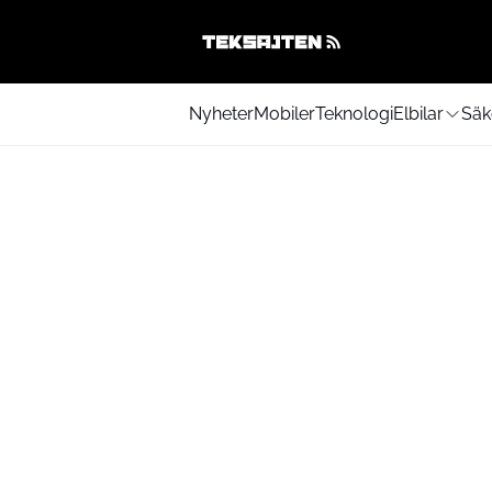
Nyheter
Mobiler
Teknologi
Elbilar
Säk