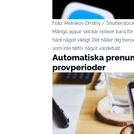
Foto: Melnikov Dmitriy / Shuttersto
Många appar skickar notiser bara för a
hänt något viktigt. Det håller dig ber
som inte tillför något värdefullt.
Automatiska prenum
provperioder