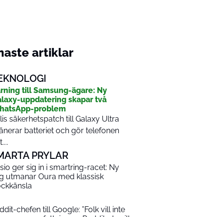
aste artiklar
EKNOLOGI
rning till Samsung-ägare: Ny
laxy-uppdatering skapar två
hatsApp-problem
lis säkerhetspatch till Galaxy Ultra
änerar batteriet och gör telefonen
....
MARTA PRYLAR
sio ger sig in i smartring-racet: Ny
ng utmanar Oura med klassisk
ockkänsla
dit-chefen till Google: ”Folk vill inte