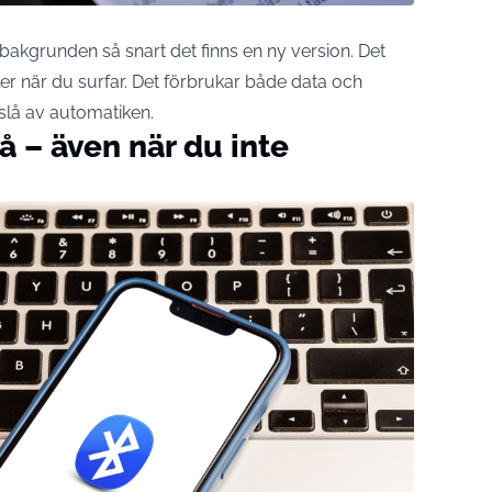
bakgrunden så snart det finns en ny version. Det
er när du surfar. Det förbrukar både data och
 slå av automatiken.
på – även när du inte