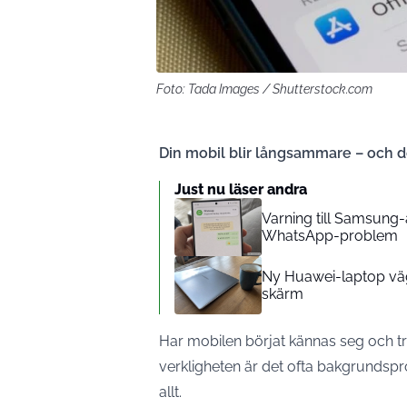
Foto: Tada Images / Shutterstock.com
Din mobil blir långsammare – och de
Just nu läser andra
Varning till Samsung
WhatsApp-problem
Ny Huawei-laptop väg
skärm
Har mobilen börjat kännas seg och tr
verkligheten är det ofta bakgrundsp
allt.