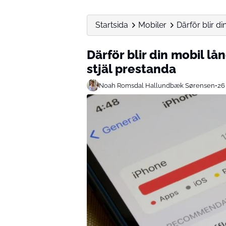
Startsida
Mobiler
Därför blir d
Därför blir din mobil l
stjäl prestanda
Noah Romsdal Hallundbæk Sørensen
•
26