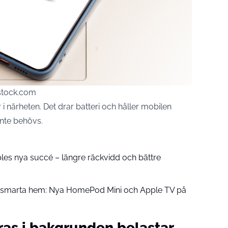
rstock.com
 i närheten. Det drar batteri och håller
mobilen
inte behövs.
pples nya succé – längre räckvidd och bättre
å smarta hem: Nya HomePod Mini och Apple TV på
as i bakgrunden belastar