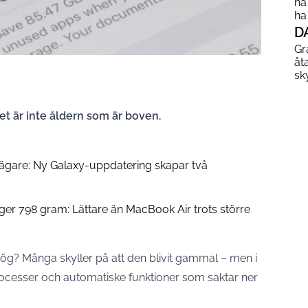
ha
ha
D
Gr
åt
sk
t är inte åldern som är boven.
-ägare: Ny Galaxy-uppdatering skapar två
er 798 gram: Lättare än MacBook Air trots större
ög? Många skyller på att den blivit gammal – men i
rocesser och automatiske funktioner som saktar ner