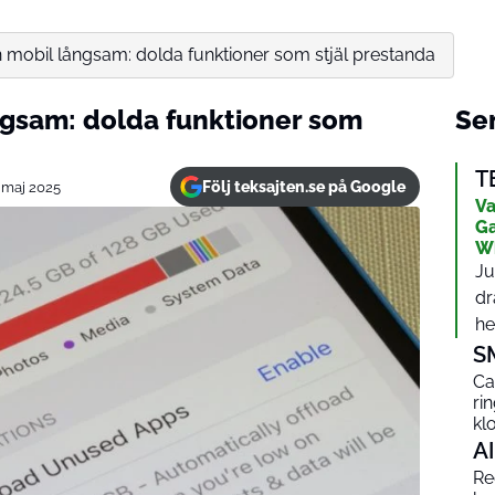
in mobil långsam: dolda funktioner som stjäl prestanda
ångsam: dolda funktioner som
Sen
T
Följ teksajten.se på Google
 maj 2025
Va
Ga
W
Ju
dr
het
S
Ca
ri
kl
AI
Red