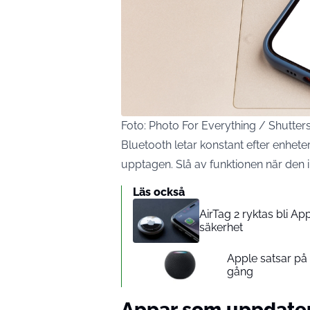
Foto: Photo For Everything / Shutte
Bluetooth letar konstant efter enheter
upptagen. Slå av funktionen när den 
Läs också
AirTag 2 ryktas bli A
säkerhet
Apple satsar p
gång
Appar som uppdater