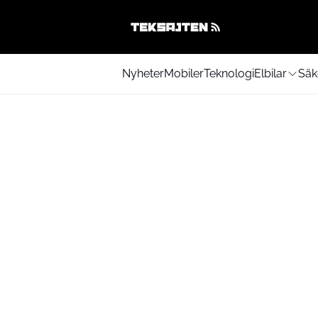
Nyheter
Mobiler
Teknologi
Elbilar
Säk