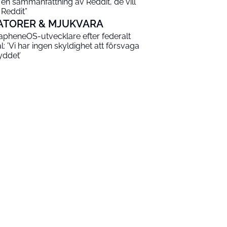
 en sammanfattning av Reddit, de vill
 Reddit”
ATORER & MJUKVARA
apheneOS-utvecklare efter federalt
al: ’Vi har ingen skyldighet att försvaga
yddet’